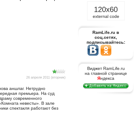
120x60
external code
RamLife.ru в
соц.сетях,
подписывайтесь:
Виджет RamLife.ru
на главной странице
26 апреля 2011 (вторник)
Я
ндекса
нова аншлаг. Нетрудно
чередная премьера. На суд
одраму современного
«Комната невесты». В зале
ники спектакля работают без