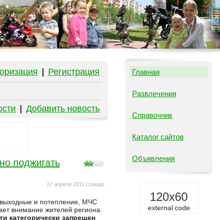
оризация
|
Регистрация
Главная
Развлечения
ости
|
Добавить новость
Справочник
Каталог сайтов
Объявления
но поджигать
27 апреля 2011 (среда)
120x60
выходные и потепление, МЧС
external code
ает внимание жителей региона:
ти категорически запрещен