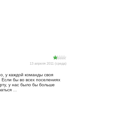
13 апреля 2011 (среда)
о, у каждой команды своя
 Если бы во всех поселениях
ту, у нас было бы больше
ться ...