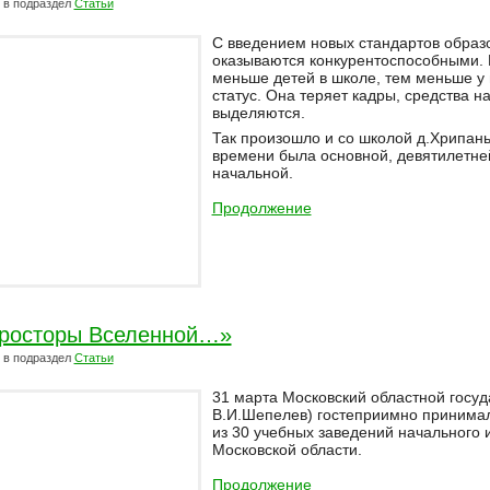
в подраздел
Статьи
С введением новых стандартов образ
оказываются конкурентоспособными. Р
меньше детей в школе, тем меньше у 
статус. Она теряет кадры, средства 
выделяются.
Так произошло и со школой д.Хрипань
времени была основной, девятилетней
начальной.
Продолжение
росторы Вселенной…»
в подраздел
Статьи
31 марта Московский областной госуд
В.И.Шепелев) гостеприимно принима
из 30 учебных заведений начального 
Московской области.
Продолжение