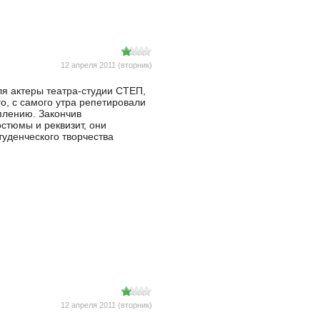
12 апреля 2011 (вторник)
я актеры театра-студии СТЕП,
о, с самого утра репетировали
плению. Закончив
остюмы и реквизит, они
туденческого творчества
12 апреля 2011 (вторник)