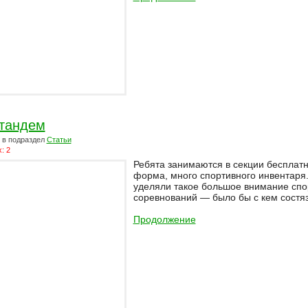
тандем
в подраздел
Статьи
: 2
Ребята занимаются в секции бесплатн
форма, много спортивного инвентаря.
уделяли такое большое внимание спор
соревнований — было бы с кем состяза
Продолжение