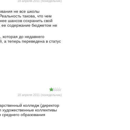
18 апреля 2011 (понедельник)
ования не все школы
еальность такова, что чем
нее шансов сохранить свой
на ее содержание бюджетом не
, которая до недавнего
, а теперь переведена в статус
18 апреля 2011 (понедельник)
арственный колледж (директор
л художественные коллективы
и среднего образования