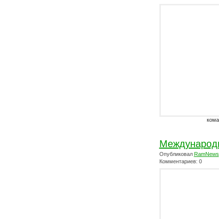
кома
Международн
Опубликовал
RamNews
Комментариев: 0