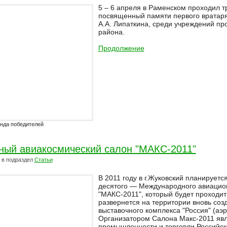
5 – 6 апреля в Раменском проходил 
посвященный памяти первого вратаря
А.А. Липаткина, среди учреждений п
района.
Продолжение
нда победителей
ый авиакосмический салон "МАКС-2011"
в подраздел
Статьи
В 2011 году в г.Жуковский планирует
десятого — Международного авиацио
"МАКС-2011", который будет проходить
развернется на территории вновь соз
выставочного комплекса "Россия" (аэ
Организатором Салона Макс-2011 яв
промышленности и торговли Российс