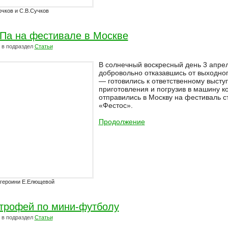
очков и С.В.Сучков
Па нa фестивале в Москве
в подраздел
Статьи
В солнечный воскресный день 3 апрел
добровольно отказавшись от выходног
— готовились к ответственному высту
приготовления и погрузив в машину к
отправились в Москву на фестиваль с
«Фестос».
Продолжение
 героини Е.Елющевой
трофей по мини-футболу
в подраздел
Статьи