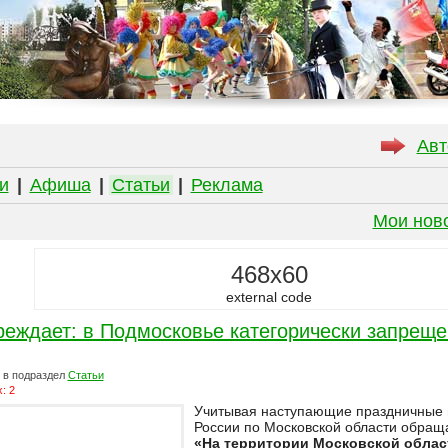
Авт
и
|
Афиша
|
Статьи
|
Реклама
Мои нов
468x60
external code
еждает: в Подмосковье категорически запреще
в подраздел
Статьи
: 2
Учитывая наступающие праздничные 
России по Московской области обращ
«На территории Московской облас