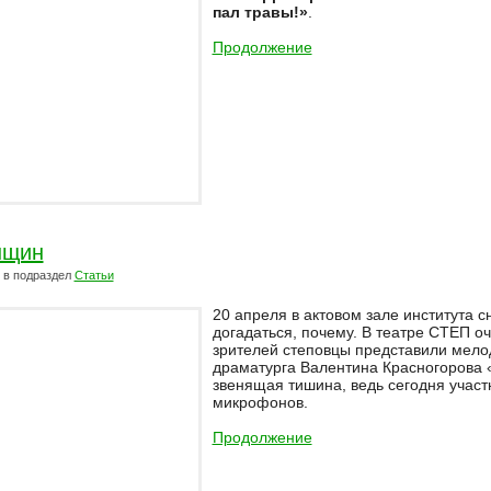
пал травы!»
.
Продолжение
нщин
в подраздел
Статьи
20 апреля в актовом зале института с
догадаться, почему. В театре СТЕП о
зрителей степовцы представили мел
драматурга Валентина Красногорова 
звенящая тишина, ведь сегодня участ
микрофонов.
Продолжение