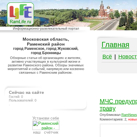
Информационно-развлекательный портал
Московская область,
Главная
Раменский район
город Раменское, город Жуковский,
город Бронницы
Всё
|
Новост
Обзорные статьи об организациях и жителях,
активно участвующих в культурной жизни и
развитии Раменского района. Обзоры значимых
мероптиятий и событий, напрямую или косвенно
связанных с Раменским районом.
Сейчас на сайте
Гостей: 0
МЧС предупр
Пользователей: 0
.
траву
Опубликовал
RamNews
Установи себе
Комментариев: 2,
новых
наш счётчик