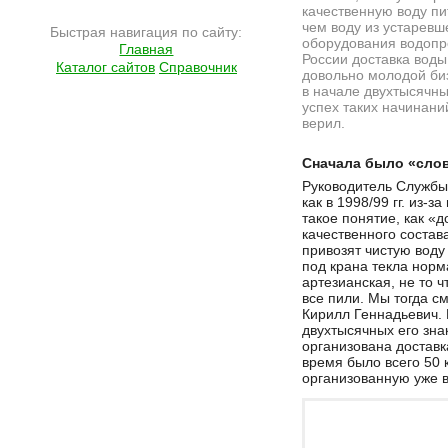
качественную воду пи
чем воду из устаревш
Быстрая навигация по сайту:
оборудования водопр
Главная
России доставка воды
Каталог сайтов
Справочник
довольно молодой би
в начале двухтысячны
успех таких начинани
верил.
Подробнее на сайте http://www.ramlife.ru/?menu=ru-main-articles-viewdoc-5641
Сначала было «слов
Руководитель Службы
как в 1998/99 гг. из-
такое понятие, как «
качественного состава
привозят чистую воду
под крана текла норма
артезианская, не то ч
все пили. Мы тогда см
Кирилл Геннадьевич. 
двухтысячных его зн
организована доставка
время было всего 50 
организованную уже 