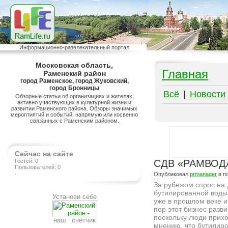
Информационно-развлекательный портал
Московская область,
Главная
Раменский район
город Раменское, город Жуковский,
город Бронницы
Всё
|
Новости
Обзорные статьи об организациях и жителях,
активно участвующих в культурной жизни и
развитии Раменского района. Обзоры значимых
мероптиятий и событий, напрямую или косвенно
связанных с Раменским районом.
Сейчас на сайте
Гостей: 0
СДВ «РАМВОДА»
Пользователей: 0
.
Опубликовал
prmanager
в п
За рубежом спрос на 
бутилированной воды
Установи себе
уже в прошлом веке и
пор этот бизнес разви
поскольку люди прихо
наш счётчик
мнению, что бутилир