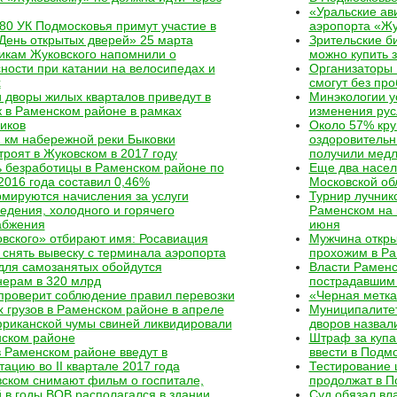
«Уральские ав
80 УК Подмосковья примут участие в
аэропорта «Жу
День открытых дверей» 25 марта
Зрительские б
икам Жуковского напомнили о
можно купить 
ности при катании на велосипедах и
Организаторы 
х
смогут без пр
 дворы жилых кварталов приведут в
Минэкологии у
 в Раменском районе в рамках
изменения рус
иков
Около 57% кру
 км набережной реки Быковки
оздоровительн
троят в Жуковском в 2017 году
получили мед
 безработицы в Раменском районе по
Еще два насел
2016 года составил 0,46%
Московской об
мируются начисления за услуги
Турнир лучник
едения, холодного и горячего
Раменском на 
абжения
июня
вского» отбирают имя: Росавиация
Мужчина откры
 снять вывеску с терминала аэропорта
прохожим в Ра
для самозанятых обойдутся
Власти Раменс
нерам в 320 млрд
пострадавшим 
проверит соблюдение правил перевозки
«Черная метка
 грузов в Раменском районе в апреле
Муниципалитет
риканской чумы свиней ликвидировали
дворов назвал
нском районе
Штраф за купа
 Раменском районе введут в
ввести в Подмо
тацию во II квартале 2017 года
Тестирование 
ском снимают фильм о госпитале,
продолжат в П
 в годы ВОВ располагался в здании
Суд обязал вл