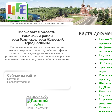
Информационно-развлекательный портал
Московская область,
Карта докуме
Раменский район
Более 3
город Раменское, город Жуковский,
приемны
город Бронницы
Асфаль
Информационно-развлекательный портал
Раменского района: новости, события, афиша
готовы 
кинотеатров и культурной жизни, юмор и
Подмоск
развлекательные статьи, телефонный и адресный
перевы
справочник, объявления, поиск работы, знакомства.
317 км 
Триста 
году
Из-за н
Сейчас на сайте
просну
Гостей: 0
Пользователей: 0
Жителю
.
ПДД из 
Лучших 
Подмос
Установи себе
Строите
разруши
Власти 
наш счётчик
дорога 