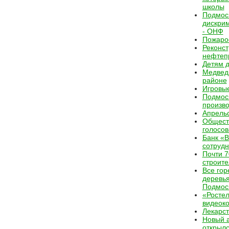
школы
Подмос
дискрим
- ОНФ
Пожароо
Реконст
нефтеп
Детям д
Медведь
районе
Игровые
Подмос
произв
Апрель
Обществ
голосов
Банк «
сотрудн
Почти 7
строит
Все го
деревья
Подмоск
«Ростел
видеок
Лекарст
Новый 
открылс