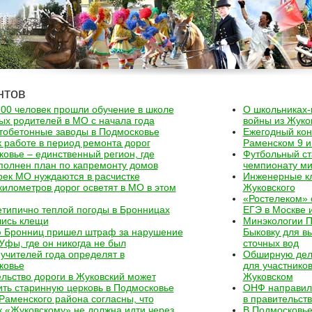
нтов
00 человек прошли обучение в школе
О школьниках-
х родителей в МО с начала года
войны из Жуко
тобетонные заводы в Подмосковье
Ежегодный кон
к работе в период ремонта дорог
Раменском 9 
овье – единственный регион, где
Футбольный ст
полнен план по капремонту домов
чемпионату ми
рек МО нуждаются в расчистке
Инженерные кл
километров дорог осветят в МО в этом
Жуковского
«Ростелеком» 
етипично теплой погоды в Бронницах
ЕГЭ в Москве 
лись клещи
Минэкологии П
 Бронниц пришел штраф за нарушение
Быковку для в
Уфы, где он никогда не был
сточных вод
учителей года определят в
Обширную дел
ковье
для участнико
льство дороги в Жуковский может
Жуковском
ть старинную церковь в Подмосковье
ОНФ направил 
Раменского района согласны, что
в правительст
к «Жуковскому» не должна идти через
В Подмосковье