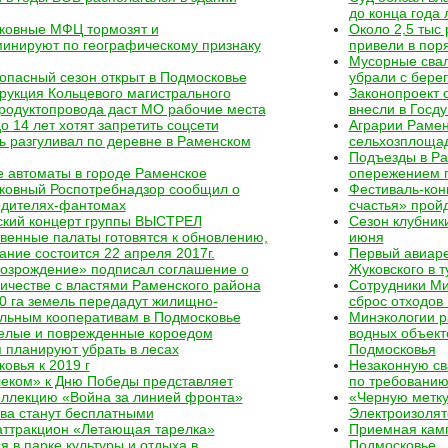
до конца года
ковные МФЦ тормозят и
Около 2,5 тыс
инируют по географическому признаку
привели в пор
Мусорные свал
пасный сезон открыт в Подмосковье
убрали с бере
рукция Кольцевого магистрального
Законопроект 
родуктопровода даст МО рабочие места
внесли в Госд
о 14 лет хотят запретить соцсети
Аграрии Рамен
 разгуливал по деревне в Раменском
сельхозплощад
Подъезды в Ра
 автоматы в городе Раменское
опережением 
ковный Роспотребнадзор сообщил о
Фестиваль-кон
одителях-фантомах
счастья» прой
ский концерт группы ВЫСТРЕЛ
Сезон клубник
енные палаты готовятся к обновлению,
июня
ание состоится 22 апреля 2017г.
Первый авиаре
Возрождение» подписал соглашение о
Жуковского в 
ичестве с властями Раменского района
Сотрудники Ми
0 га земель передадут жилищно-
сброс отходов
ельным кооперативам в Подмосковье
Минэкологии р
релые и поврежденные короедом
водных объект
 планируют убрать в лесах
Подмосковья
овья к 2019 г
Незаконную св
еком» к Дню Победы представляет
по требованию
оллекцию «Война за линией фронта»
«Черную метку
ва станут бесплатными
Электроизолят
аттракцион «Летающая тарелка»
Приемная камп
я в парке культуры и отдыха в
Подмосковье