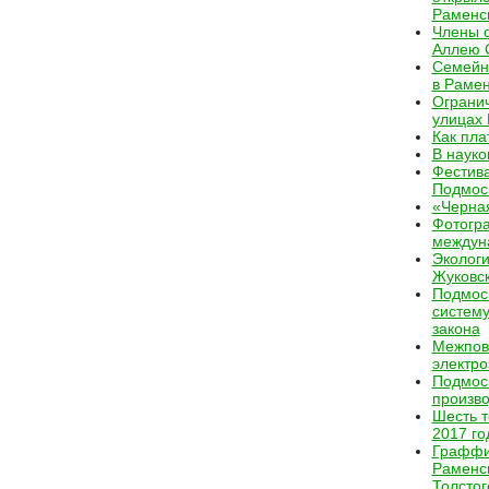
Раменс
Члены с
Аллею 
Семейн
в Рамен
Огранич
улицах 
Как пла
В науко
Фестив
Подмос
«Черная
Фотогра
междун
Экологи
Жуковск
Подмоск
систему
закона
Межпов
электро
Подмоск
произво
Шесть т
2017 го
Граффи
Раменс
Толстог