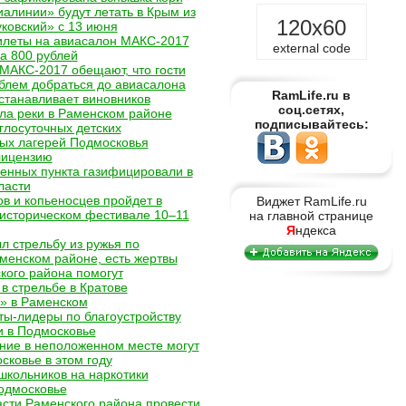
иалинии» будут летать в Крым из
120x60
ковский» с 13 июня
илеты на авиасалон МАКС-2017
external code
за 800 рублей
МАКС-2017 обещают, что гости
облем добраться до авиасалона
RamLife.ru в
станавливает виновников
соц.сетях,
ла реки в Раменском районе
подписывайтесь:
глосуточных детских
ых лагерей Подмосковья
лицензию
енных пункта газифицировали в
ласти
ов и копьеносцев пройдет в
Виджет RamLife.ru
историческом фестивале 10–11
на главной странице
Я
ндекса
л стрельбу из ружья по
менском районе, есть жертвы
кого района помогут
в стрельбе в Кратове
» в Раменском
ы-лидеры по благоустройству
и в Подмосковье
ние в неположенном месте могут
сковье в этом году
школьников на наркотики
одмосковье
асти Раменского района провести