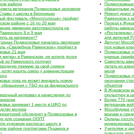
ком районе
Подмосковные 
овета ветеранов Подмосковья заложили
обманутыми д
Славы у школы в Бронницах
Ремонт дорог 
ый фестиваль «Многоголосье» пройдет
Раменском к 
ском районе с 16 по 20 мая
Проезд к Жуко
ение движения автотранспорта на
работы авиаса
Раменского 8 и 9 мая
«Ростелеком» 
тить за капремонт?
для жителей Р
градах Подмосковья началась эволюция
Депутат Мособ
аль «Свадебное Раменское» пройдет в
под новые кла
ковье 21 мая
Подмосковье п
 метка» в Раменском: не копите долги
единые тарифы
ф из Раменского получил
Самолеты авиа
ародную премию за свой снимок
летать из аэро
 хотят изъять озеро у администрации
июля
ого
Подмосковье п
овье пока не может внедрить новую
окончания стр
 обращения с ТБО из-за федерального
объектов
В Жуковском в
ерочный интервал и начисления по
скульптуру в ц
энергии
Более 770 газ
овье занимает 1 место в ЦФО по
ветеранам вой
дству молока
Мособлдума у
ерриторий обследуют в Подмосковье в
врачам и сред
ду для создания ООПТ
Оклады госслу
ти-художник расписал школу в
индексировать
ком районе портретами Пушкина и
Учителям и ди
о
повысили зарп