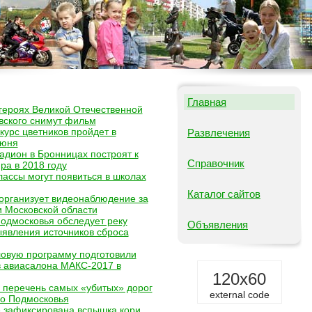
Главная
героях Великой Отечественной
вского снимут фильм
курс цветников пройдет в
Развлечения
июня
адион в Бронницах построят к
Справочник
ра в 2018 году
ассы могут появиться в школах
Каталог сайтов
организует видеонаблюдение за
и Московской области
одмосковья обследует реку
Объявления
ыявления источников сброса
овую программу подготовили
в авиасалона МАКС-2017 в
120x60
перечень самых «убитых» дорог
external code
во Подмосковья
 зафиксирована вспышка кори