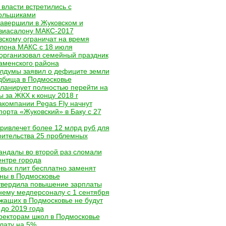
власти встретились с
ольщиками
завершили в Жуковском и
авиасалону МАКС-2017
вскому ограничат на время
лона МАКС с 18 июля
организовал семейный праздник
аменского района
лдумы заявил о дефиците земли
дбища в Подмосковье
ланирует полностью перейти на
 за ЖКХ к концу 2018 г
компании Pegas Fly начнут
порта «Жуковский» в Баку с 27
ривлечет более 12 млрд руб для
оительства 25 проблемных
андалы во второй раз сломали
ентре города
овых плит бесплатно заменят
ны в Подмосковье
твердила повышение зарплаты
нему медперсоналу с 1 сентября
жащих в Подмосковье не будут
 до 2019 года
ректорам школ в Подмосковье
лату на 5%