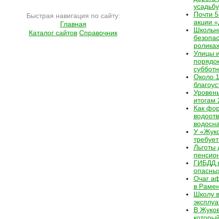
усадьбу
Почти 5
Быстрая навигация по сайту:
акции «
Главная
Школьн
Каталог сайтов
Справочник
безопас
ролика
Улицы и
порядок
субботн
Около 1
благоус
Уровень
итогам 
Как фор
водоотв
водосн
У «Жуко
требует
Льготы 
пенсио
ГИБДД 
опасных
Очаг аф
в Раме
Школу в
эксплуа
В Жуков
который