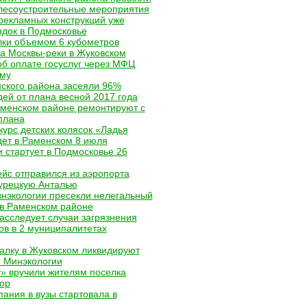
 лесоустроительные мероприятия
 рекламных конструкций уже
ядок в Подмосковье
ки объемом 6 кубометров
га Москвы-реки в Жуковском
об оплате госуслуг через МФЦ
уму
ского района засеяли 96%
ей от плана весной 2017 года
менском районе ремонтируют с
плана
курс детских колясок «Ладья
дет в Раменском 8 июля
и стартует в Подмосковье 26
йс отправился из аэропорта
турецкую Анталью
нэкологии пресекли нелегальный
 в Раменском районе
асследует случаи загрязнения
ов в 2 муниципалитетах
алку в Жуковском ликвидируют
 Минэкологии
» вручили жителям поселка
ор
ания в вузы стартовала в