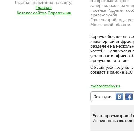
квадратных метров
Быстрая навигация по сайту:
завершилось в рамен
Главная
поселке Родники, со
Каталог сайтов
Справочник
пресс-служба
Главгосстройнадзора
Московской области.
Подробнее на сайте http://www.ramlife.ru/?menu=ru-main-news-viewdoc-5948
Корпус обеспечен вс
инженерной инфрастр
разделен на нескольк
частей — для холоди
установок и офисов. 
продуктов питания.
Объект уже получил з
создаст в районе 100
mosregtoday.ru
Закладки:
Всего просмотров: 1
Из них пользователе