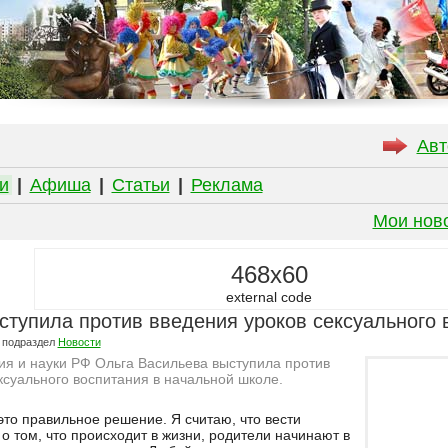
Авт
и
|
Афиша
|
Статьи
|
Реклама
Мои нов
468x60
external code
ступила против введения уроков сексуального 
 подраздел
Новости
я и науки РФ Ольга Васильева выступила против
ксуального воспитания в начальной школе.
 это правильное решение. Я считаю, что вести
 о том, что происходит в жизни, родители начинают в