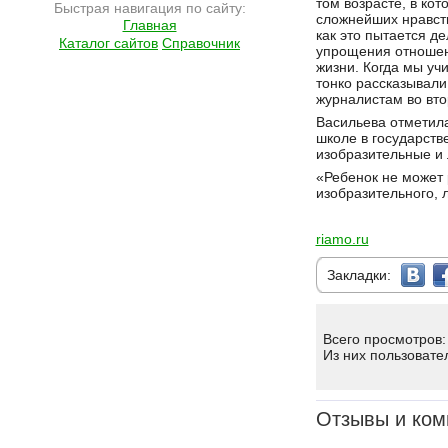
том возрасте, в ко
Быстрая навигация по сайту:
сложнейших нравств
Главная
как это пытается д
Каталог сайтов
Справочник
упрощения отношени
жизни. Когда мы учи
тонко рассказывали
журналистам во вто
Васильева отметила
школе в государств
изобразительные и 
«Ребенок не может 
изобразительного, 
riamo.ru
Закладки:
Всего просмотров:
Из них пользовате
Отзывы и ком