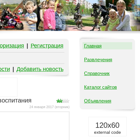
оризация
|
Регистрация
Главная
Развлечения
ости
|
Добавить новость
Справочник
Каталог сайтов
воспитания
Объявления
24 января 2017 (вторник)
120x60
external code