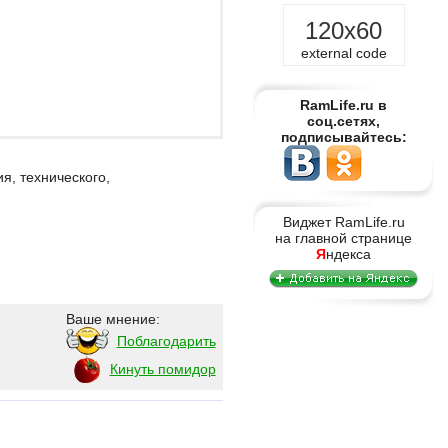
120x60
external code
RamLife.ru в
соц.сетях,
подписывайтесь:
я, технического,
Виджет RamLife.ru
на главной странице
Я
ндекса
Ваше мнение:
Поблагодарить
Кинуть помидор