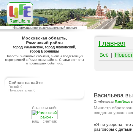
Информационно-развлекательный портал
Московская область,
Главная
Раменский район
город Раменское, город Жуковский,
город Бронницы
Всё
|
Новост
Новости, значимые события, анонсы предстоящих
мероприятий в Раменском районе. Статьи и отчеты
о прошедших событиях.
Сейчас на сайте
Гостей: 0
Пользователей: 0
.
Васильева вы
Опубликовал
RamNews
в
Установи себе
Министр образовани
введения уроков се
наш счётчик
Подробнее на сайте http://www.ramlife.ru/?menu=ru-main-news-viewdoc-5959
«Я не уверена, что
разговоры с детьми