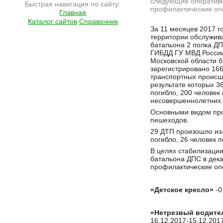
следующие оператив
Быстрая навигация по сайту:
профилактические оп
Главная
Каталог сайтов
Справочник
Подробнее на сайте http://www.ramlife.ru/?menu=ru-main-news-viewdoc-6381
За 11 месяцев 2017 г
территории обслужив
батальона 2 полка Д
ГИБДД ГУ МВД Росси
Московской области 
зарегистрировано 16
транспортных происш
результате которых 3
погибло, 200 человек
несовершеннолетних.
Основными видом про
пешеходов.
29 ДТП произошло из
погибло, 26 человек 
В целях стабилизации
батальона ДПС в дек
профилактические оп
«Детское кресло»
-0
«Нетрезвый водите
16.12.2017-15.12.2017