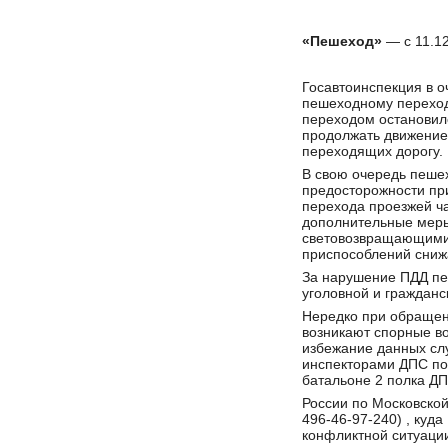
«Пешеход»
— с 11.12
Госавтоинспекция в о
пешеходному переход
переходом остановил
продолжать движение 
переходящих дорогу.
В свою очередь пеше
предосторожности пр
перехода проезжей ча
дополнительные меры
световозвращающими 
приспособлений снижа
За нарушение ПДД пе
уголовной и гражданс
Нередко при обращен
возникают спорные в
избежание данных сл
инспекторами ДПС пол
батальоне 2 полка Д
России по Московской
496-46-97-240) , куд
конфликтной ситуации