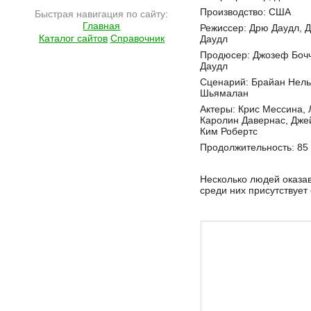
Производство: США
Быстрая навигация по сайту:
Главная
Режиссер: Дрю Даудл, Д
Каталог сайтов
Справочник
Даудл
Продюсер: Джозеф Боч
Даудл
Сценарий: Брайан Нель
Шьямалан
Актеры: Крис Мессина,
Каролин Давернас, Джей
Ким Робертс
Продолжительность: 85
Несколько людей оказа
среди них присутствует