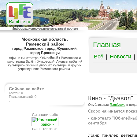
Информационно-развлекательный портал
Московская область,
Главная
Раменский район
город Раменское, город Жуковский,
город Бронницы
Всё
|
Новости
|
Афиши кинотеатра Юбилейный г.Раменское и
кинотеатра Взлёт г.Жуковский. Анонсы событий
культурной жизни в дворцах культуры и других
учреждениях Раменского района.
Сейчас на сайте
Гостей: 0
Пользователей: 0
Кино - "Дьявол"
.
Опубликовал
RamNews
в подр
Скоро начинается пока
Установи себе
- кинотеатр "Юбилейный
сентября
наш счётчик
Подробнее на сайте http://www.ramlife.ru/?menu=ru-main-placard-viewdoc-385
Жанр: триллер, детекти