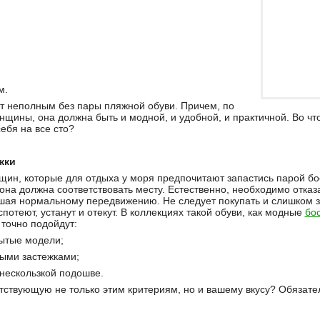
м.
ет неполным без пары пляжной обуви. Причем, по
щины, она должна быть и модной, и удобной, и практичной. Во что
ебя на все сто?
жки
ин, которые для отдыха у моря предпочитают запастись парой бо
она должна соответствовать месту. Естественно, необходимо отказа
шая нормальному передвижению. Не следует покупать и слишком з
спотеют, устанут и отекут. В коллекциях такой обуви, как модные
бо
 точно подойдут:
рытые модели;
тыми застежками;
 нескользкой подошве.
тствующую не только этим критериям, но и вашему вкусу? Обязате