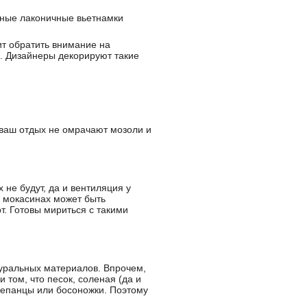
бные лаконичные вьетнамки
ит обратить внимание на
ь. Дизайнеры декорируют такие
ь ваш отдых не омрачают мозоли и
 не будут, да и вентиляция у
в мокасинах может быть
т. Готовы мириться с такими
уральных материалов. Впрочем,
 том, что песок, соленая (да и
лепанцы или босоножки. Поэтому