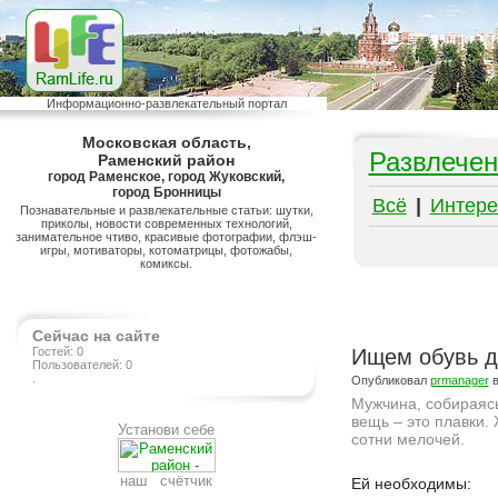
Информационно-развлекательный портал
Московская область,
Развлечен
Раменский район
город Раменское, город Жуковский,
город Бронницы
Всё
|
Интере
Познавательные и развлекательные статьи: шутки,
приколы, новости современных технологий,
занимательное чтиво, красивые фотографии, флэш-
игры, мотиваторы, котоматрицы, фотожабы,
комиксы.
Сейчас на сайте
Гостей: 0
Ищем обувь д
Пользователей: 0
.
Опубликовал
prmanager
в
Мужчина, собираясь
вещь – это плавки.
Установи себе
сотни мелочей.
Подробнее на сайте http://www.ramlife.ru/?menu=ru-pub-beauty-viewdoc-6125
наш счётчик
Ей необходимы: