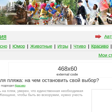
ия
Авт
сно
|
Юмор
|
Животные
|
Игры
|
Чтиво
|
Красиво
Мои с
468x60
external code
ля пляжа: на чем остановить свой выбор?
 подраздел
Красиво
 на пляж, уверен, что единственная необходимая
 Женщине, чтобы быть во всеоружии, нужно учесть