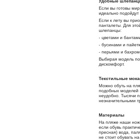
Удобные шлепанц
Если вы готовы мир
идеально подойдут 
Если к лету вы при
панталеты. Для это
шлепанцы:
- цветами и бантам
- бусинами и пайет
- перьями и бахром
Выбирая модель по 
дискомфорт.
Текстильные мок
Можно обуть на пляж
подобных моделей о
неудобно. Тысячи п
незначительными тр
Материалы
На пляже наши ножк
если обувь практич
пресная) вода, пал
не стоит обувать на