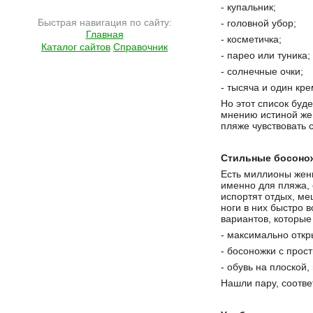
- купальник;
Быстрая навигация по сайту:
- головной убор;
Главная
- косметичка;
Каталог сайтов
Справочник
- парео или туника;
- солнечные очки;
- тысяча и один кре
Но этот список буд
мнению истиной жен
пляже чувствовать с
Стильные босоно
Есть миллионы женщ
именно для пляжа, 
испортят отдых, ме
ноги в них быстро в
вариантов, которые
- максимально отк
- босоножки с прос
- обувь на плоской,
Нашли пару, соотве