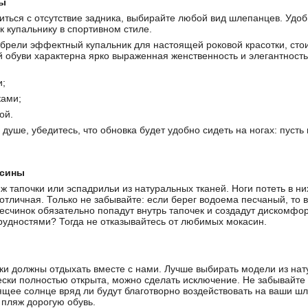
ы
иться с отсутствие задника, выбирайте любой вид шлепанцев. Удо
к купальнику в спортивном стиле.
обрели эффектный купальник для настоящей роковой красотки, сто
й обуви характерна ярко выраженная женственность и элегантност
и;
ками;
ой.
душе, убедитесь, что обновка будет удобно сидеть на ногах: пуст
асины
 тапочки или эспадрильи из натуральных тканей. Ноги потеть в них
тличная. Только не забывайте: если берег водоема песчаный, то 
есчинок обязательно попадут внутрь тапочек и создадут дискомфор
удностями? Тогда не отказывайтесь от любимых мокасин.
и должны отдыхать вместе с нами. Лучше выбирать модели из нат
ески полностью открыта, можно сделать исключение. Не забывайте и
ящее солнце вряд ли будут благотворно воздействовать на ваши ш
 пляж дорогую обувь.