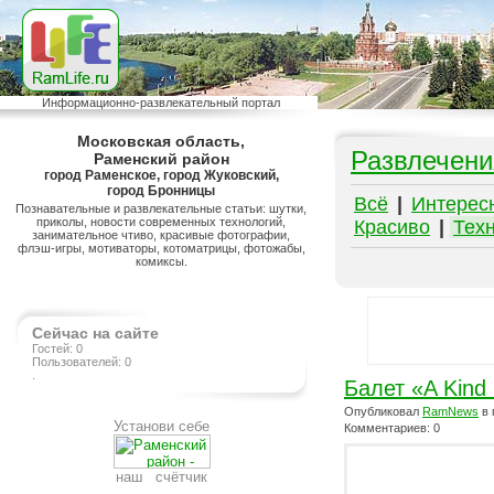
Информационно-развлекательный портал
Московская область,
Развлечени
Раменский район
город Раменское, город Жуковский,
город Бронницы
Всё
|
Интерес
Познавательные и развлекательные статьи: шутки,
приколы, новости современных технологий,
Красиво
|
Тех
занимательное чтиво, красивые фотографии,
флэш-игры, мотиваторы, котоматрицы, фотожабы,
комиксы.
Сейчас на сайте
Гостей: 0
Пользователей: 0
.
Балет «A Kind
Опубликовал
RamNews
в 
Установи себе
Комментариев: 0
наш счётчик