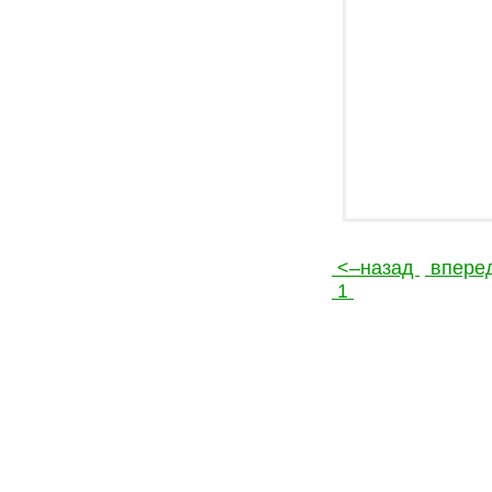
<–назад
впере
1