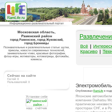
Информационно-развлекательный портал
Московская область,
Развлечени
Раменский район
город Раменское, город Жуковский,
город Бронницы
Всё
|
Интерес
Познавательные и развлекательные статьи: шутки,
приколы, новости современных технологий,
Красиво
|
Тех
занимательное чтиво, красивые фотографии,
флэш-игры, мотиваторы, котоматрицы, фотожабы,
комиксы.
Сейчас на сайте
Гостей: 0
Пользователей: 0
Электромобиль
.
Опубликовал
RamLife
в под
Японские автомобили
Установи себе
компании Daihatsu Mo
практически неизвест
просторах СНГ, и в Ро
наш счётчик