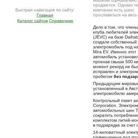
машины официально 
продаются. Однако те
Быстрая навигация по сайту:
компании есть шанс
прославиться на весь
Главная
Каталог сайтов
Справочник
Подробнее на сайте http://www.ramlife.ru/?menu=ru-pub-hitech-viewdoc-184
Дело в том, что член
клуба любителей эле
(JEVC) на базе Daihat
создали собственный
электромобиль под н
Mira EV. Именно этот
автомобиль установил
проехав свыше 500 ки
момент рекорд не был
исправлен и электром
пробегом
без подзар
Предыдущим мировым 
установленный в Авст
электромобилю амери
Контрольный пакет ак
Corporation. Электро
автомобильных шин T
сократить потреблени
комплектом литий-ио
в подзарядке за счет
14-киловаттный элект
размещенных под пол