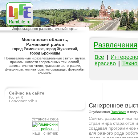
Информационно-развлекательный портал
Московская область,
Развлечения
Раменский район
город Раменское, город Жуковский,
город Бронницы
Всё
|
Интересн
Познавательные и развлекательные статьи: шутки,
приколы, новости современных технологий,
Красиво
|
Техно
занимательное чтиво, красивые фотографии,
флэш-игры, мотиваторы, котоматрицы, фотожабы,
комиксы.
Сейчас на сайте
Гостей: 0
Пользователей: 0
Синхронное выст
.
Опубликовал
RamNews
в подр
Сейчас разработчики из
Установи себе
стран мира стараются и
создавая программное 
для разного рода робот
наш счётчик