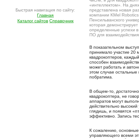
числе, и для квадрокопт
«интеллектом». На дня
Быстрая навигация по сайту:
представлена новая раз
компании KMel Robotics
Главная
Пенсильванского универ
Каталог сайтов
Справочник
которая демонстрирует
определенные успехи в
ПО для взаимодействия
Подробнее на сайте http://www.ramlife.ru/?menu=ru-pub-hitech-viewdoc-2121
В показательном высту
принимало участие 20 
квадрокоптеров, каждый
способен взаимодейство
может работать и авто
этом случае остальные 
побратима.
В общем-то, достаточно
квадрокоптера, не гово
аппаратов могут выполн
действительно высокий 
глядишь, и появятся «п
эффективно. Запись те
К сожалению, основные
управляющего всеми эт