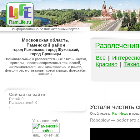
Информационно-развлекательный портал
Московская область,
Развлечения
Раменский район
город Раменское, город Жуковский,
город Бронницы
Всё
|
Интересн
Познавательные и развлекательные статьи: шутки,
приколы, новости современных технологий,
Красиво
|
Техно
занимательное чтиво, красивые фотографии,
флэш-игры, мотиваторы, котоматрицы, фотожабы,
комиксы.
Сейчас на сайте
Гостей: 0
Пользователей: 0
Устали чистить с
.
Опубликовал
RamNews
в подр
Roboplow — робот это с
Установи себе
Подробнее на сайте http://www.ramlife.ru/?menu=ru-pub-hitech-viewdoc-2827
наш счётчик