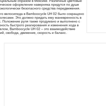
ециальным образом в Мексике. Различные цветовые
тическое оформление наверняка придутся по душе
кологически безопасного средства передвижения.
ого велосипеда в Bamboocycle UH 02 было сокращено
олесами. Это должно придать ему маневренность в
х. Положение руля также продумано и выполнено с
ность быстрого реагирования и изменения хода в
елом, Bamboocycle UH 02 – это взаимодействие
ий, свобода, движение, скорость и баланс.