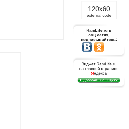
120x60
external code
RamLife.ru в
соц.сетях,
подписывайтесь:
Виджет RamLife.ru
на главной странице
Я
ндекса