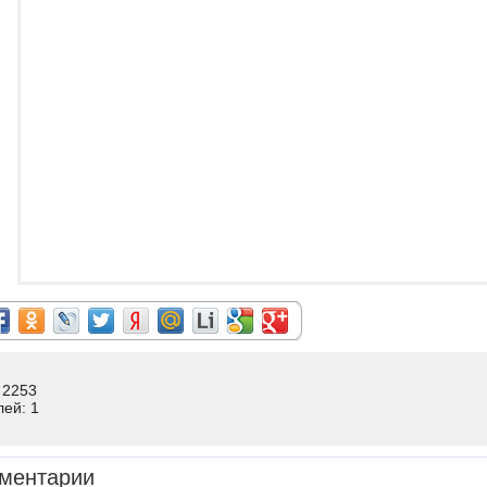
 2253
лей: 1
ментарии