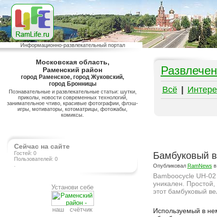
Информационно-развлекательный портал
Московская область,
Развлечен
Раменский район
город Раменское, город Жуковский,
город Бронницы
Всё
|
Интере
Познавательные и развлекательные статьи: шутки,
приколы, новости современных технологий,
занимательное чтиво, красивые фотографии, флэш-
игры, мотиваторы, котоматрицы, фотожабы,
комиксы.
Сейчас на сайте
Гостей: 0
Бамбуковый в
Пользователей: 0
.
Опубликовал
RamNews
в
Bamboocycle UH-02 
уникален. Простой, 
Установи себе
этот бамбуковый ве
Подробнее на сайте http://www.ramlife.ru/?menu=ru-pub-hitech-viewdoc-449
наш счётчик
Используемый в не