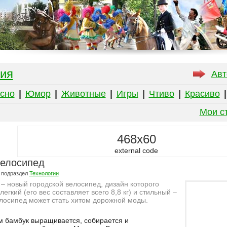
ия
Авт
сно
|
Юмор
|
Животные
|
Игры
|
Чтиво
|
Красиво
Мои с
468x60
external code
елосипед
 подраздел
Технологии
– новый городской велосипед, дизайн которого
легкий (его вес составляет всего 8,8 кг) и стильный –
лосипед может стать хитом дорожной моды.
м бамбук выращивается, собирается и