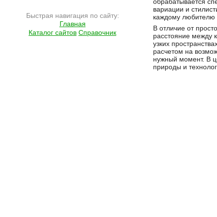
обрабатывается сп
вариации и стилис
Быстрая навигация по сайту:
каждому любителю э
Главная
В отличие от прост
Каталог сайтов
Справочник
расстояние между к
узких пространства
расчетом на возмож
нужный момент. В ц
природы и технолог