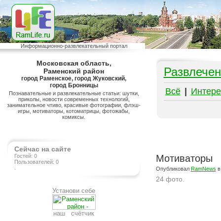
Информационно-развлекательный портал
Московская область,
Развлечен
Раменский район
город Раменское, город Жуковский,
город Бронницы
Всё
|
Интере
Познавательные и развлекательные статьи: шутки,
приколы, новости современных технологий,
занимательное чтиво, красивые фотографии, флэш-
игры, мотиваторы, котоматрицы, фотожабы,
комиксы.
Сейчас на сайте
Гостей: 0
Мотиваторы
Пользователей: 0
.
Опубликовал
RamNews
в
24 фото.
Установи себе
Подробнее на сайте http://www.ramlife.ru/?menu=ru-pub-humor-viewdoc-2743
наш счётчик