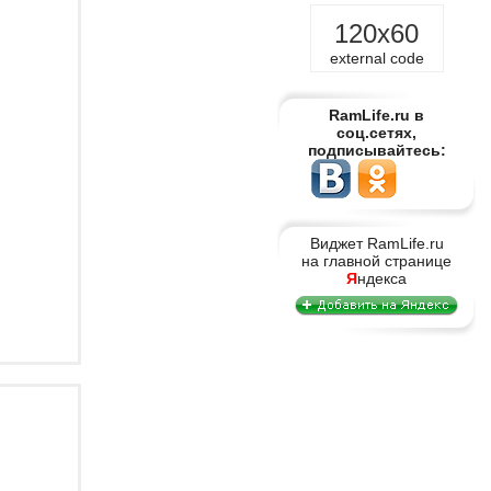
120x60
external code
RamLife.ru в
соц.сетях,
подписывайтесь:
Виджет RamLife.ru
на главной странице
Я
ндекса