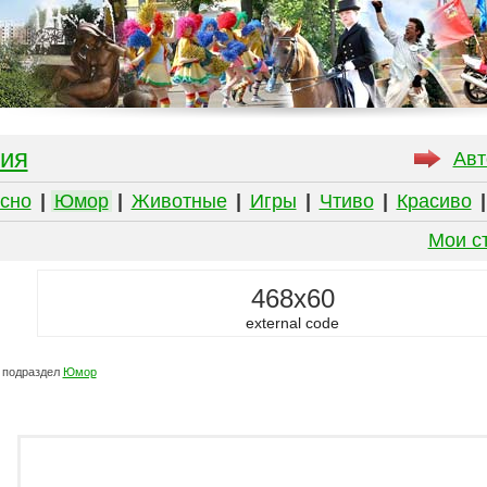
ия
Авт
сно
|
Юмор
|
Животные
|
Игры
|
Чтиво
|
Красиво
Мои с
468x60
external code
 подраздел
Юмор