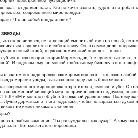
борник перестроечной публицистики.
аш враг, тот должен пасть. Кто не хочет звенеть, гудеть и потреблят
впрямь враг современного миропорядка.
враге. Что он собой представляет?
Д ЗВЕЗДЫ
а, что скоро человек, не желающий сменить ай-фон на новый, потом
авниваться к вредителю и саботажнику. Он, в самом деле, подрыв
ударственный строй, то уж экономический порядок – точно.
 субъекта, как говорил старик Мармеладов, "не просто выгоняют, а
кой". И поделом ему: не мешай глобальному бизнесу в его гешефта
ы с врагом его надо прежде скомпрометировать – это закон любой
– всегда мерзкие уроды, вызывающие одну лишь брезгливость.
раг современного миропорядка отвратителен, смешон и убог. Он наз
я в современный сияющий мир по причине своего недоумия, несп
СПЕШНЫМ и мечтает об убогой совковой уравниловке. Поэтому жалет
ь. Лучше держаться от него подальше, чтобы не заразиться духом л
н вякает, не имеет никакого значения.
браз?
ровать любые сомнения. "Ты рассуждаешь, как лузер". А кому охот
уда велят. Вот смысл этого персонажа.