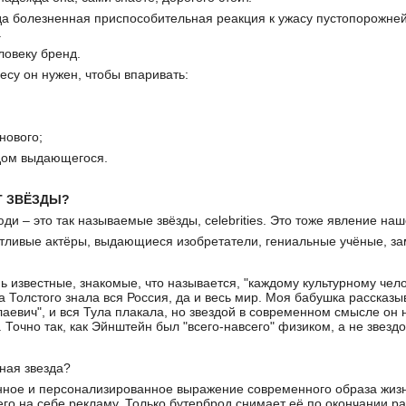
да болезненная приспособительная реакция к ужасу пустопорожней 
.
ловеку бренд.
есу он нужен, чтобы впаривать:
нового;
идом выдающегося.
Т ЗВЁЗДЫ?
и – это так называемые звёзды, celebrities. Это тоже явление на
тливые актёры, выдающиеся изобретатели, гениальные учёные, за
ь известные, знакомые, что называется, "каждому культурному челов
а Толстого знала вся Россия, да и весь мир. Моя бабушка рассказыв
лаевич", и вся Тула плакала, но звездой в современном смысле он н
Точно так, как Эйнштейн был "всего-навсего" физиком, а не звездо
ная звезда?
ное и персонализированное выражение современного образа жизни
го на себе рекламу. Только бутерброд снимает её по окончании раб