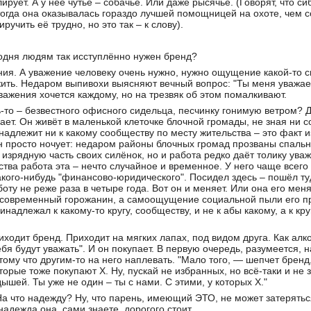
ует. А у неё чутьё – собачье. Или даже рысячье. (Говорят, что си
тогда она оказывалась гораздо лучшей помощницей на охоте, чем 
иручить её трудно, но это так – к слову).
одня людям так исступлённо нужен бренд?
ния. А уважение человеку очень нужно, нужно ощущение какой-то с
ить. Недаром выпивохи выясняют вечный вопрос: "Ты меня уважаешь
уважения хочется каждому, но на трезвяк об этом помалкивают.
ь-то – безвестного офисного сидельца, песчинку гонимую ветром? Д
нает. Он живёт в маленькой клеточке блочной громады, не зная ни 
инадлежит ни к какому сообществу по месту жительства – это факт 
н просто ночует: недаром районы блочных громад прозваны спальн
 изрядную часть своих силёнок, но и работа редко даёт толику ува
тва работа эта – нечто случайное и временное. У него чаще всего 
акого-нибудь "финансово-юридического". Посидел здесь – пошёл т
оту не реже раза в четыре года. Вот он и меняет. Или она его мен
 современный горожанин, а самоощущение социальной пыли его пре
инадлежал к какому-то кругу, сообществу, и не к абы какому, а к к
ходит бренд. Приходит на мягких лапах, под видом друга. Как алког
бя будут уважать". И он покупает. В первую очередь, разумеется, 
тому что другим-то на него наплевать. "Мало того, — шепчет брен
оторые тоже покупают Х. Ну, пускай не избранных, но всё-таки и не
шей. Ты уже не один – ты с нами. С этими, у которых Х."
На что надежду? Ну, что парень, имеющий ЭТО, не может затеряться
надежда она, сами знаете, дорогого стоит.