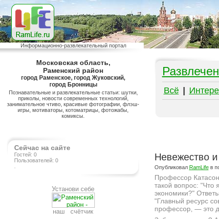
Информационно-развлекательный портал
Московская область,
Развлечен
Раменский район
город Раменское, город Жуковский,
город Бронницы
Всё
|
Интере
Познавательные и развлекательные статьи: шутки,
приколы, новости современных технологий,
занимательное чтиво, красивые фотографии, флэш-
игры, мотиваторы, котоматрицы, фотожабы,
комиксы.
Сейчас на сайте
Гостей: 0
Невежество и 
Пользователей: 0
.
Опубликовал
RamLife
в п
Профессор Катасоно
такой вопрос: "Что
Установи себе
экономики?" Ответы
"Главный ресурс со
профессор, — это д
наш счётчик