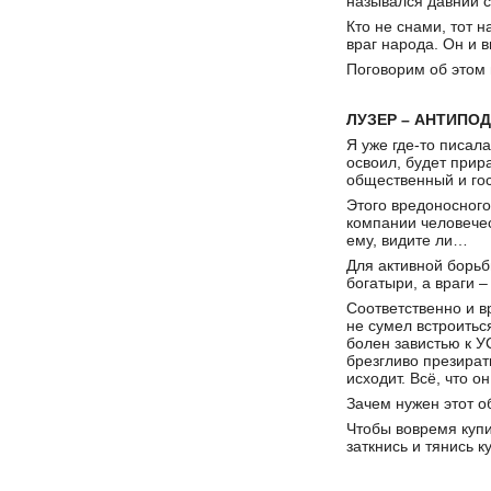
назывался давний с
Кто не снами, тот н
враг народа. Он и 
Поговорим об этом 
ЛУЗЕР – АНТИПО
Я уже где-то писал
освоил, будет прир
общественный и гос
Этого вредоносного
компании человечес
ему, видите ли…
Для активной борьб
богатыри, а враги 
Соответственно и в
не сумел встроитьс
болен завистью к У
брезгливо презират
исходит. Всё, что о
Зачем нужен этот о
Чтобы вовремя купи
заткнись и тянись к