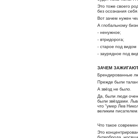
Это тоже своего ро
без осознания себя
Вот зачем нужен че
А глобальному бизн
- ненужное;
- втридорога;
- старое под видом 
- заурядное под в
ЗАЧЕМ ЗАЖИГАЮ
Брендированные люд
Прежде были талан
А звёзд не было.
Да, были люди очен
были звёздами. Льв
что "умер Лев Нико
великим писателем. 
Что такое современ
Это концентрирован
бутерброда, носяще