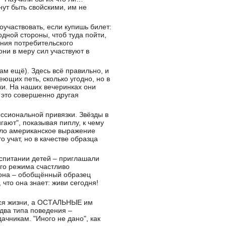
нут быть свойскими, им не
участвовать, если купишь билет:
одной стороны, чтоб туда пойти,
ения потребительского
ни в меру сил участвуют в
там ещё). Здесь всё правильно, и
ющих петь, сколько угодно, но в
ки. На наших вечеринках они
 это совершенно другая
ессиональной привязки. Звёзды в
гают", показывая пиплу, к чему
шло американское выражение
о учат, но в качестве образца
оспитании детей – приглашали
ого режима счастливо
 она – обобщённый образец
 что она знает: живи сегодня!
тся жизни, а ОСТАЛЬНЫЕ им
 два типа поведения –
ачникам. "Иного не дано", как