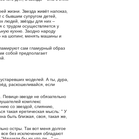
ей жизни. Звезда живёт напоказ,
т с бывшим супругом детей,
х людей, звёзды для них –
я с трудом осуществляется у
ьную кухню. Заодно народу
то на шопинг, менять машины и
екламируют сам гламурный образ
ам собой предполагает
ей.
 устаревших моделей. А ты, дура,
ерёд, раскошеливайся, если
. Певице-звезде не обязательно
слушателей комплекс
ению со звездой, слиянию,
ся такая еретическая мысль: " У
на быть близкая, своя, такая же,
ьно остры. Так вот меня долгое
ы все без исключения обладают
? "Научили бы их что ли…" —