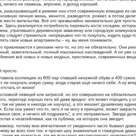
д, ничего не скажешь, впрочем, и доход хороший.
ек, разыгрывающий в режиме нон-стоп современную комедию из сво
енсивную личную жизнь, женится, разводится, рожает, а потом дели
е место жительства. Всё это чрезвычайно занимательно для просты
и. Здесь реализуется потребность перемыть кости соседям, котора
ека, утратившего деревенскую завалинку или городскую коммунал
ему следует стремиться: непрерывно что-то покупать, ездить куда-
лять свои новые апартаменты – ну, вы меня понимаете.
о привлекаются к рекламе чего-то, но это не обязательно. Они р
ный, зажигательный, полный изысканных наслаждений. А он уже с
бления всё новых и новых модных, престижных, современных вещ
А просто.
ставила коллекцию из 800 пар ставшей ненужной обуви и 400 сумок
т ли покупать новую сумку, когда старая ещё ничего себе. А ну вп
отстать от жизни!
условной певицей или актрисой, но это совершенно не обязательно
того, чересчур хорошо петь ей даже вредно: это может породить у 
 так не умею и никогда не научусь), а это мешает душевному един
Если она умеет что-то, чего я не могу в принципе, может закрасть
 меня своя, и нечего ей подражать", а это неправильно. Звезда долж
стая и незатейливая, как та публика, на которую она звездит.
евизор, потому мои впечатления от увиденного часто бывают довол
чему во всех этих ток- и прочих шоу знаменитые и гламурные дам
такие же крикастые, так же вульгарно жестикулируют, кривляются