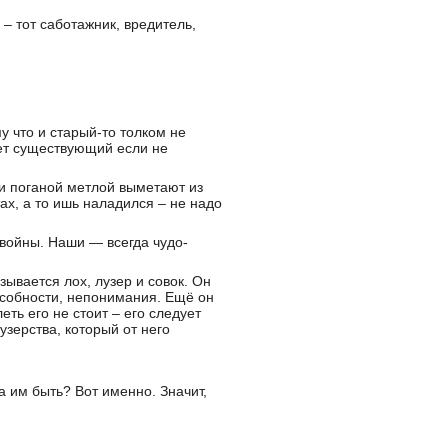
ь – тот саботажник, вредитель,
у что и старый-то толком не
ает существующий если не
 и поганой метлой выметают из
х, а то ишь наладился – не надо
 войны. Наши — всегда чудо-
ывается лох, лузер и совок. Он
особности, непонимания. Ещё он
ь его не стоит – его следует
узерства, который от него
а им быть? Вот именно. Значит,