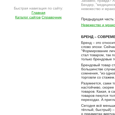
Забавно, правда? А 
Бендер, "медицинск
Быстрая навигация по сайту:
невежество и мрако
Главная
Подробнее на сайте http://www.ramlife.ru/?menu=ru-pub-text-viewdoc-2088
Каталог сайтов
Справочник
Предыдущая часть:
Невежество и мрако
БРЕНД – СОВРЕМ
Бренд – это относи
слово эпохи. Сейча
"Формирование личн
стал товаром, так 
только брендовые т
Брендовый товар ст
большинстве случае
сомнения, "из одно
торговли со стажем
Разумеется, сами т
настойчиво, скорее
товаров. Какая, в 
товаров пекутся то
переходах. А пригл
Сегодня всё меньш
тёплый, быстрый) – 
о предметах виртуа