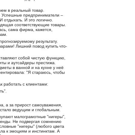
чем в реальный товар.
у. Успешные предприниматели –
И отдыхать. И это логично.
одящая соответствующие товары.
ась, сама фирма, кажется,
вам.
 прогнозируемому результату.
оварами! Лишний повод купить что-
ставляют собой чистую функцию,
риты и аутсайдеры престижа.
меты в ванной и на кухне у неё
ментировала: "Я стараюсь, чтобы
к работать с клиентами:
ть".
ра, а за прирост самоуважения,
и стало ведущим и глобальным.
окупают малограмотные "нигеры",
ренды. Не подвергая сомнению
условные "нигеры" (любого цвета
а к эмоциям и инстинктам. А