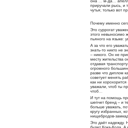
она … м-да… апеллир
приручали рысь, и 
чутья; только вот пр
Почему именно сег
Это суррогат уваже
этого невыносимо ж
пьяного на языке: 
А за что его уважат
знать-то никто не з
– никого. Он не пр
месту жительства о
отдавая транспорту
огромного большинс
разве что диплом к
советует менять раб
как ни хорохорится
уважали, чтоб ты пр
чтоб…
И тут на помощь при
шепчет бренд – и те
больше уважать, по
кругу избранных, к
нищебродов-замкады
Это даёт надежду. 
будет Кока-Кола. А 