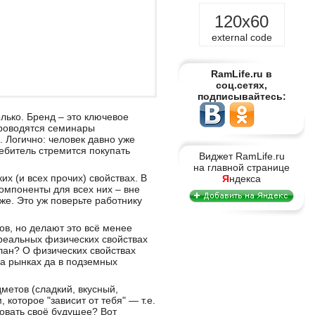
120x60
external code
RamLife.ru в
соц.сетях,
подписывайтесь:
лько. Бренд – это ключевое
 Проводятся семинары
. Логично: человек давно уже
ебитель стремится покупать
Виджет RamLife.ru
на главной странице
х (и всех прочих) свойствах. В
Я
ндекса
компоненты для всех них – вне
же. Это уж поверьте работнику
в, но делают это всё менее
 реальных физических свойствах
илан? О физических свойствах
на рынках да в подземных
етов (сладкий, вкусный,
которое "зависит от тебя" — т.е.
овать своё будущее? Вот