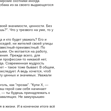
бирские охотники иногда
собака из-за своего выдающегося
воей значимости, ценности. Без
?". Что у трезвого на уме, то у
а и кто будет уважать? Его и
соседей, ни жителей своей улицы
известный-преизвестный. По
ыми. Он мотается на работу,
жения. Прежде всего, для
и профессии-то никакой нет,
уда. Современная мудрость
яет – такое тоже бывает. В общем,
следует. А ведь хочется, чтоб
ругу ценных и значимых. Уважали
оль, как "прозак". "Купи Х, —
наш герой сам себя начинает
д, — ты будешь принадлежать к
 завалящих. Не замухрышек-
 в жизни. И в конечном итоге всё