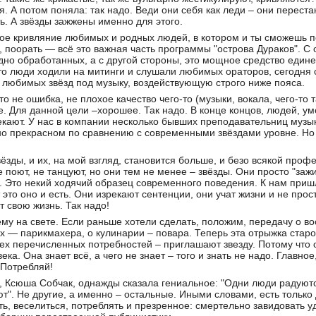
. А потом поняла: так надо. Веди они себя как леди – они переста
ь. А звёзды зажжены именно для этого.
кое кривляние любимых и родных людей, в котором и ты сможешь по
, поорать — всё это важная часть программы "острова Дураков". С 
дно обработанных, а с другой стороны, это мощное средство един
то люди ходили на митинги и слушали любимых ораторов, сегодня о
 любимых звёзд под музыку, воздействующую строго ниже пояса.
то не ошибка, не плохое качество чего-то (музыки, вокала, чего-то 
. Для данной цели –хорошее. Так надо. В конце концов, людей, уме
екают. У нас в компании несколько бывших преподавательниц музы
о прекрасном по сравнению с современными звёздами уровне. Но
ёзды, и их, на мой взгляд, становится больше, и безо всякой проф
 поют, не танцуют, но они тем не менее – звёзды. Они просто "зажи
. Это некий ходячий образец современного поведения. К нам при
 это оно и есть. Они изрекают сентенции, они учат жизни и не прост
 свою жизнь. Так надо!
ему на свете. Если раньше хотели сделать, положим, передачу о в
ах — парикмахера, о кулинарии – повара. Теперь эта отрыжка стар
ех перечисленных потребностей – приглашают звезду. Потому что
ка. Она знает всё, а чего не знает – того и знать не надо. Главное,
 Потребляй!
д, Ксюша Собчак, однажды сказала гениальное: "Одни люди радую
т". Не другие, а именно – остальные. Иными словами, есть только
ь, веселиться, потреблять и презренное: смертельно завидовать уд