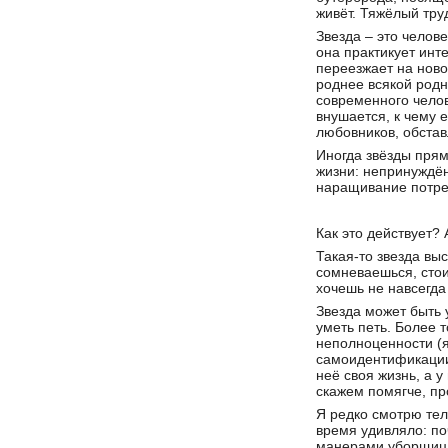
живёт. Тяжёлый тру
Звезда – это челов
она практикует инт
переезжает на ново
роднее всякой родн
современного челов
внушается, к чему 
любовников, обстав
Иногда звёзды прям
жизни: непринуждён
наращивание потре
Как это действует? 
Такая-то звезда вы
сомневаешься, стои
хочешь не навсегда 
Звезда может быть 
уметь петь. Более 
неполноценности (я
самоидентификации. 
неё своя жизнь, а у
скажем помягче, про
Я редко смотрю тел
время удивляло: по
манерами уборщиц: 