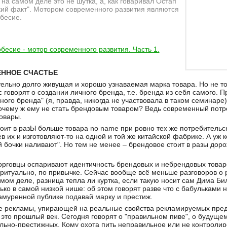
на самом деле это не шутка, а, как говаривал Остап
ий факт". Мотором современного развития являются
бесие.
бесие - мотор современного развития. Часть 1.
ЕННОЕ СЧАСТЬЕ
тельно долго живущая и хорошо узнаваемая марка товара. Но не то
с говорят о создании личного бренда, т.е. бренда из себя самого.
ого бренда" (я, правда, никогда не участвовала в таком семинаре)
почему ж ему не стать брендовым товаром? Ведь современный потр
овары.
оит в разЫ больше товара no name при ровно тех же потребительски
в их и изготовляют-то на одной и той же китайской фабрике. А уж 
й бочки наливают". Но тем не менее – брендовое стоит в разы доро
.
орговцы оспаривают идентичность брендовых и небрендовых товаро
 ритуально, по привычке. Сейчас вообще всё меньше разговоров о
самом деле, разница тепла ли куртка, если такую носит сам Дима Б
лько в самой низкой нише: об этом говорят разве что с бабульками 
амуренной публике подавай марку и престиж.
е рекламы, упирающей на реальные свойства рекламируемых предм
это прошлый век. Сегодня говорят о "правильном пиве", о будущем, 
льно-престижных. Кому охота пить неправильное или не контролир