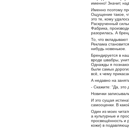
именно! Значит, над
Именно поэтому про
Ощущение такое, чт
это те, кому удалос
Раскрученный сильн
Фабрика, производи
разорилась. А брен
То, что вкладывают
Реклама становится 
нибудь новенькое.
Брендируется в наш
вроде швабры, унит
Однажды я познаком
были самых дорогих
всё, к чему прикас
А недавно на занят
- Скажите: "Да, это
Новички записывали
И это сущая истина!
самооценки. В како
Один из моих читат
а культурные и пр
просвещённость и р
кожи) в подавляюще