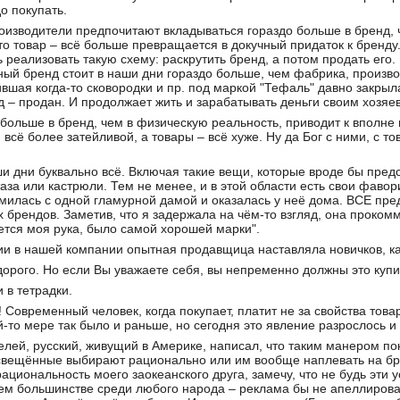
о покупать.
изводители предпочитают вкладываться гораздо больше в бренд, 
о товар – всё больше превращается в докучный придаток к бренд
ь реализовать такую схему: раскрутить бренд, а потом продать его. 
ый бренд стоит в наши дни гораздо больше, чем фабрика, произв
вшая когда-то сковородки и пр. под маркой "Тефаль" давно закрыл
д – продан. И продолжает жить и зарабатывать деньги своим хозяе
 больше в бренд, чем в физическую реальность, приводит к вполне
всё более затейливой, а товары – всё хуже. Ну да Бог с ними, с т
и дни буквально всё. Включая такие вещи, которые вроде бы пред
аза или кастрюли. Тем не менее, и в этой области есть свои фаво
илась с одной гламурной дамой и оказалась у неё дома. ВСЕ пред
 брендов. Заметив, что я задержала на чём-то взгляд, она проком
ается моя рука, было самой хорошей марки".
ии в нашей компании опытная продавщица наставляла новичков, ка
 дорого. Но если Вы уважаете себя, вы непременно должны это купи
 в тетрадки.
 Современный человек, когда покупает, платит не за свойства това
й-то мере так было и раньше, но сегодня это явление разрослось 
елей, русский, живущий в Америке, написал, что таким манером п
освещённые выбирают рационально или им вообще наплевать на б
ациональность моего заокеанского друга, замечу, что не будь эти 
м большинстве среди любого народа – реклама бы не апеллировал