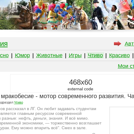
ия
Авт
сно
|
Юмор
|
Животные
|
Игры
|
Чтиво
|
Красиво
Мои с
468x60
external code
мракобесие - мотор современного развития. Ча
одраздел
Чтиво
в рассказал в ЛГ. Он любит задавать студентам
 является главным ресурсом современной
 разные: нефть, деньги, знания. И всё мимо.
временной экономики, — торжественно возглашает
урак. Ему можно впарить всё". Смех в зале.