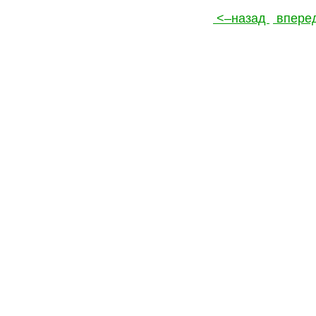
<–назад
впере