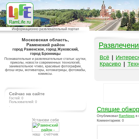
Информационно-развлекательный портал
Московская область,
Развлечени
Раменский район
город Раменское, город Жуковский,
город Бронницы
Всё
|
Интерес
Познавательные и развлекательные статьи: шутки,
приколы, новости современных технологий,
Красиво
|
Тех
занимательное чтиво, красивые фотографии,
флэш-игры, мотиваторы, котоматрицы, фотожабы,
комиксы.
Сейчас на сайте
Гостей: 0
Пользователей: 0
.
Спящие обжо
Опубликовал
RamNews
в 
Установи себе
Комментариев: 0
наш счётчик