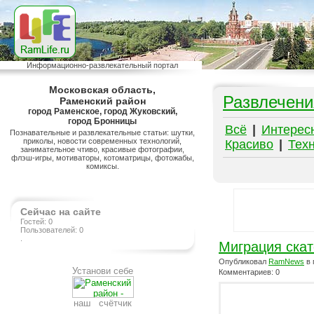
Информационно-развлекательный портал
Московская область,
Развлечени
Раменский район
город Раменское, город Жуковский,
город Бронницы
Всё
|
Интерес
Познавательные и развлекательные статьи: шутки,
приколы, новости современных технологий,
Красиво
|
Тех
занимательное чтиво, красивые фотографии,
флэш-игры, мотиваторы, котоматрицы, фотожабы,
комиксы.
Сейчас на сайте
Гостей: 0
Пользователей: 0
.
Миграция ска
Опубликовал
RamNews
в 
Установи себе
Комментариев: 0
наш счётчик