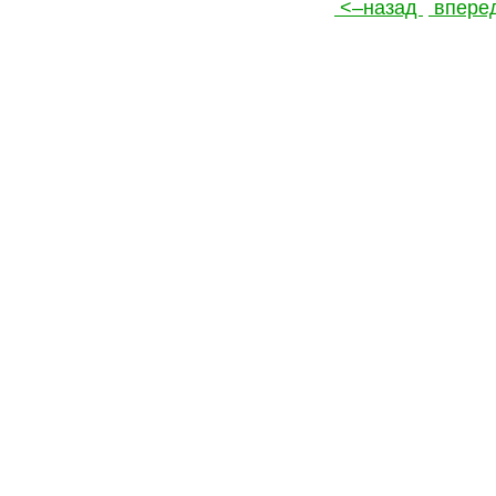
<–назад
впере