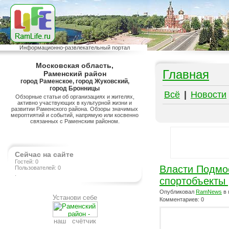
Информационно-развлекательный портал
Московская область,
Главная
Раменский район
город Раменское, город Жуковский,
город Бронницы
Всё
|
Новости
Обзорные статьи об организациях и жителях,
активно участвующих в культурной жизни и
развитии Раменского района. Обзоры значимых
мероптиятий и событий, напрямую или косвенно
связанных с Раменским районом.
Сейчас на сайте
Гостей: 0
Власти Подмо
Пользователей: 0
.
спортобъекты 
Опубликовал
RamNews
в 
Установи себе
Комментариев: 0
наш счётчик