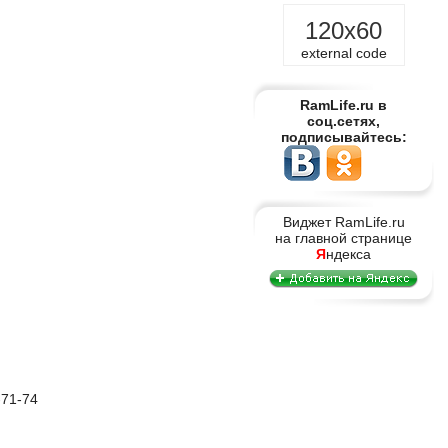
120x60
external code
RamLife.ru в
соц.сетях,
подписывайтесь:
Виджет RamLife.ru
на главной странице
Я
ндекса
-71-74