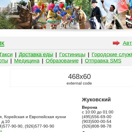
ик
Авт
Такси
|
Доставка еды
|
Гостиницы
|
Городские служ
оты
|
Медицина
|
Образование
|
Отправка SMS
468x60
external code
Жуковский
Верона
с 10:00 до 01:00
я, Корейская и Европейская кухни
(495)556-69-00
 д.10
(903)500-00-54
4)577-90-90, (926)577-90-90
(926)808-98-78
u