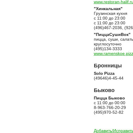
www.restoran-halif.r
"Хинкальная"
Грузинская кухня
с 11:00 до 23:00
с 11:00 до 23:00
(496)467-2036, (92
"ПиццаСушиВок"
пицца, суши, салат
круглосуточно
(495)134-3333
www.ramenskoe.pizz
Бронницы
Solo Pizza
(49646)4-45-44
Быково
Пицца Быково
с 11:00 до 00:00
8-963-766-20-29
(495)970-52-82
Добавить/Исправить