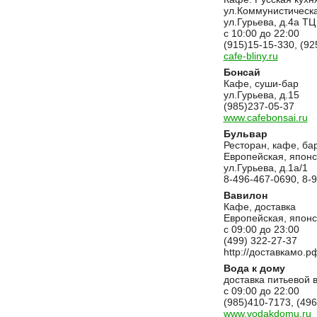
ул.Коммунистическа
ул.Гурьева, д.4а ТЦ
с 10:00 до 22:00
(915)15-15-330, (92
cafe-bliny.ru
Бонсай
Кафе, суши-бар
ул.Гурьева, д.15
(985)237-05-37
www.cafebonsai.ru
Бульвар
Ресторан, кафе, ба
Европейская, японс
ул.Гурьева, д.1а/1
8-496-467-0690, 8-
Вавилон
Кафе, доставка
Европейская, японс
с 09:00 до 23:00
(499) 322-27-37
http://доставкамо.р
Вода к дому
доставка питьевой 
с 09:00 до 22:00
(985)410-7173, (49
www.vodakdomu.ru