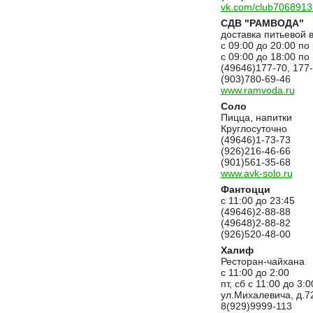
vk.com/club7068913
СДВ "РАМВОДА"
доставка питьевой 
с 09:00 до 20:00 по
c 09:00 до 18:00 п
(49646)177-70, 177
(903)780-69-46
www.ramvoda.ru
Соло
Пицца, напитки
Круглосуточно
(49646)1-73-73
(926)216-46-66
(901)561-35-68
www.avk-solo.ru
Фантоцци
с 11:00 до 23:45
(49646)2-88-88
(49648)2-88-82
(926)520-48-00
Халиф
Ресторан-чайхана
с 11:00 до 2:00
пт, сб с 11:00 до 3:0
ул.Михалевича, д.7
8(929)9999-113