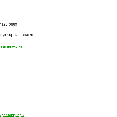
u
6)123-0689
ы, десерты, напитки
asushiwok.ru
 доставку еды
.