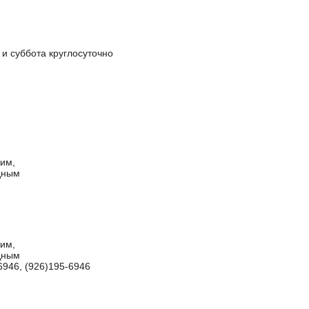
 и суббота круглосуточно
чим,
одным
чим,
одным
6946, (926)195-6946