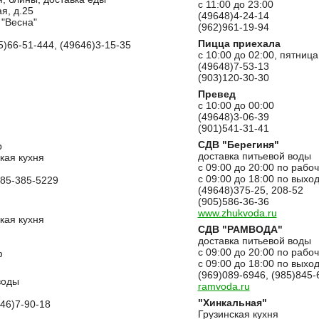
с 11:00 до 23:00
я, д.25
(49648)4-24-14
 "Весна"
(962)961-19-94
Пицца приехала
5)66-51-444, (49646)3-15-35
с 10:00 до 02:00, пятница
(49648)7-53-13
(903)120-30-30
Превед
с 10:00 до 00:00
(49648)3-06-39
(901)541-31-41
СДВ "Берегиня"
р
доставка питьевой воды
кая кухня
с 09:00 до 20:00 по рабо
c 09:00 до 18:00 по вых
985-385-5229
(49648)375-25, 208-52
(905)586-36-36
www.zhukvoda.ru
кая кухня
СДВ "РАМВОДА"
доставка питьевой воды
с 09:00 до 20:00 по рабо
ф
c 09:00 до 18:00 по вых
(969)089-6946, (985)845-
воды
ramvoda.ru
"Хинкальная"
646)7-90-18
Грузинская кухня