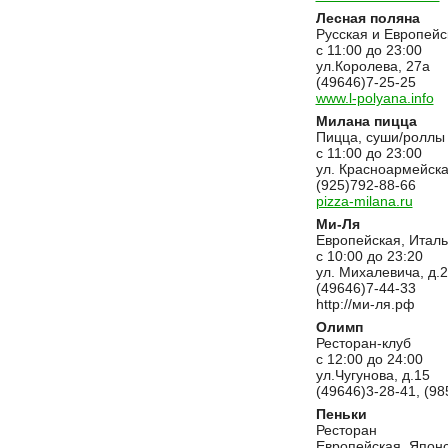
Лесная поляна
Русская и Европейс
с 11:00 до 23:00
ул.Королева, 27а
(49646)7-25-25
www.l-polyana.info
Милана пицца
Пицца, суши/роллы
с 11:00 до 23:00
ул. Красноармейска
(925)792-88-66
pizza-milana.ru
Ми-Ля
Европейская, Италь
с 10:00 до 23:20
ул. Михалевича, д.2
(49646)7-44-33
http://ми-ля.рф
Олимп
Ресторан-клуб
c 12:00 до 24:00
ул.Чугунова, д.15
(49646)3-28-41, (98
Пеньки
Ресторан
Европейская, Японс