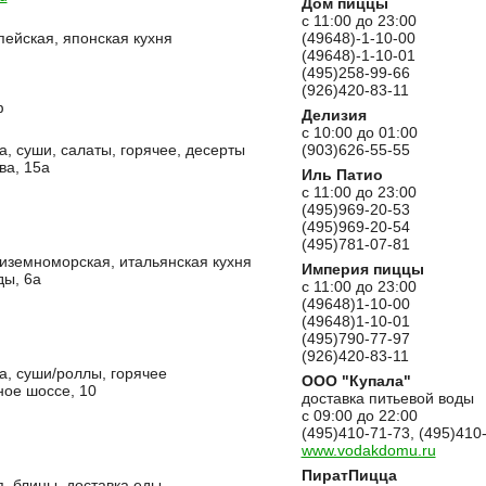
Дом пиццы
с 11:00 до 23:00
пейская, японская кухня
(49648)-1-10-00
(49648)-1-10-01
(495)258-99-66
(926)420-83-11
ф
Делизия
с 10:00 до 01:00
а, суши, салаты, горячее, десерты
(903)626-55-55
ва, 15а
Иль Патио
с 11:00 до 23:00
(495)969-20-53
(495)969-20-54
(495)781-07-81
иземноморская, итальянская кухня
Империя пиццы
ды, 6а
с 11:00 до 23:00
(49648)1-10-00
(49648)1-10-01
(495)790-77-97
(926)420-83-11
а, суши/роллы, горячее
ООО "Купала"
ное шоссе, 10
доставка питьевой воды
с 09:00 до 22:00
(495)410-71-73, (495)410
www.vodakdomu.ru
ПиратПицца
я, блины, доставка еды