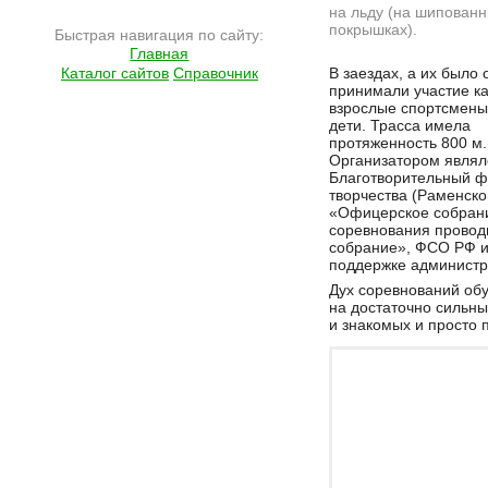
на льду (на шипован
покрышках).
Быстрая навигация по сайту:
Главная
Подробнее на сайте http://www.ramlife.ru/?menu=ru-main-articles-viewdoc-1000
Каталог сайтов
Справочник
В заездах, а их было 
принимали участие ка
взрослые спортсмены,
дети. Трасса имела
протяженность 800 м.
Организатором являл
Благотворительный фо
творчества (Раменско
«Офицерское собрани
соревнования провод
собрание», ФСО РФ и
поддержке администр
Дух соревнований обу
на достаточно сильны
и знакомых и просто