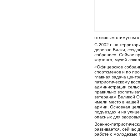
отличным стимулом к
С 2002 г. на террито
деревне Вялки, созд
собрание». Сейчас п
картинга, музей лока
«Офицерское собрание
спортсменов и по про
главная задача центр
патриотическому вос
администрации сельск
правильно воспитыва
ветеранам Великой От
имели место в нашей 
армии. Основная цель
подъездах и на улице
опасных для здоровья
Военно-патриотическ
развивается, сейчас 
работе с молодежью 