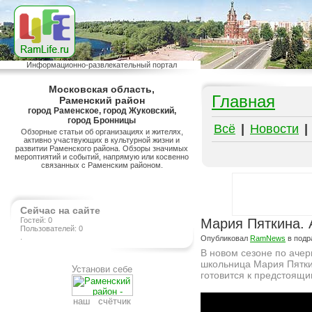
Информационно-развлекательный портал
Московская область,
Главная
Раменский район
город Раменское, город Жуковский,
город Бронницы
Всё
|
Новости
|
Обзорные статьи об организациях и жителях,
активно участвующих в культурной жизни и
развитии Раменского района. Обзоры значимых
мероптиятий и событий, напрямую или косвенно
связанных с Раменским районом.
Сейчас на сайте
Гостей: 0
Мария Пяткина. 
Пользователей: 0
.
Опубликовал
RamNews
в подр
В новом сезоне по ачер
школьница Мария Пяткин
Установи себе
готовится к предстоящи
Подробнее на сайте http://www.ramlife.ru/?menu=ru-main-articles-viewdoc-1019
наш счётчик