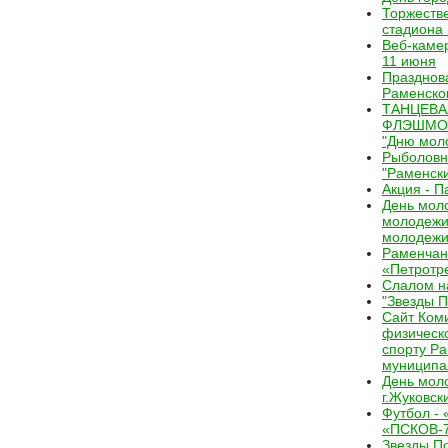
Торжеств
стадиона 
Веб-камер
11 июня
Празднов
Раменском
ТАНЦЕВ
ФЛЭШМОБ
"Дню мол
Рыболовн
"Раменски
Акция - П
День мол
молодежи
молодежи
Раменчан
«Петротр
Слалом на
"Звезды 
Сайт Ком
физическо
спорту Р
муниципа
День мол
г.Жуковск
Футбол - 
«ПСКОВ-
Звезды П