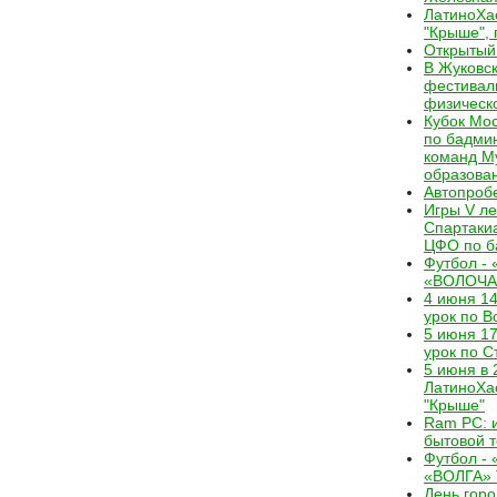
ЛатиноХас
"Крыше", 
Открытый
В Жуковс
фестивал
физическ
Кубок Мос
по бадми
команд М
образова
Автопроб
Игры V л
Спартаки
ЦФО по б
Футбол -
«ВОЛОЧА
4 июня 14
урок по 
5 июня 17
урок по С
5 июня в 
ЛатиноХас
"Крыше"
Ram PC: 
бытовой т
Футбол -
«ВОЛГА» 
День гор