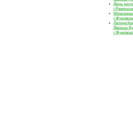
День мол
г.Раменск
Мемориал
г.Жуковск
ЛатиноХас
Дворца К
г.Жуковск