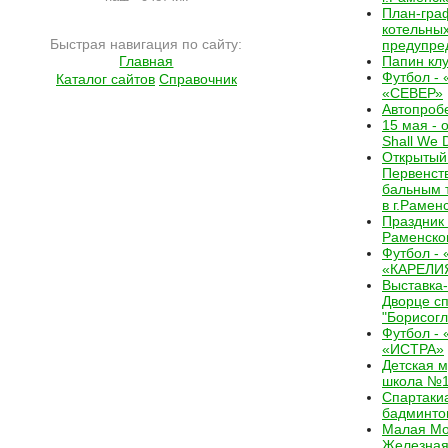
План-гра
котельных
Быстрая навигация по сайту:
предупре
Главная
Папин кл
Футбол -
Каталог сайтов
Справочник
«СЕВЕР»
Автопроб
15 мая - 
Shall We 
Открытый
Первенств
бальным 
в г.Рамен
Праздник
Раменско
Футбол -
«КАРЕЛИ
Выставка
Дворце с
"Борисогл
Футбол -
«ИСТРА»
Детская 
школа №1
Спартаки
бадминто
Малая Мо
Железная