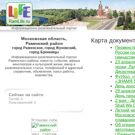
Информационно-развлекательный портал
Московская область,
Карта докумен
Раменский район
Первенст
город Раменское, город Жуковский,
России по
город Бронницы
гимнасти
Информационно-развлекательный портал
Раменского района: новости, события, афиша
23 апреля
кинотеатров и культурной жизни, юмор и
уроки, Ла
развлекательные статьи, телефонный и адресный
Дискотека
справочник, объявления, поиск работы,
знакомства.
Футбол. 
«ЗНАМЯ 
День дон
29 апреля
Сейчас на сайте
День танц
Гостей: 0
2 мая - Д
Пользователей: 0
Shall We 
.
Летний ч
Московско
плаванию 
Установи себе
Об огран
автотранс
наш счётчик
г.Раменск