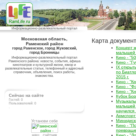
Информационно-развлекательный портал
Московская область,
Карта докумен
Раменский район
Концерт 
город Раменское, город Жуковский,
малышей 
город Бронницы
Кино - "5
Информационно-развлекательный портал
Раменского района: новости, события, афиша
Кино - "Г
кинотеатров и культурной жизни, юмор и
IX открыт
развлекательные статьи, телефонный и адресный
по Биатло
справочник, объявления, поиск работы,
знакомства.
2015 г.
Кино - "К
Кино - "Ф
Кино - "К
Сейчас на сайте
Кубок Бор
Гостей: 0
Музыкаль
Пользователей: 0
малышей 
.
научился 
Армспорт
Минидиск
Установи себе
Кино - "П
превраще
наш счётчик
Кино - "Д