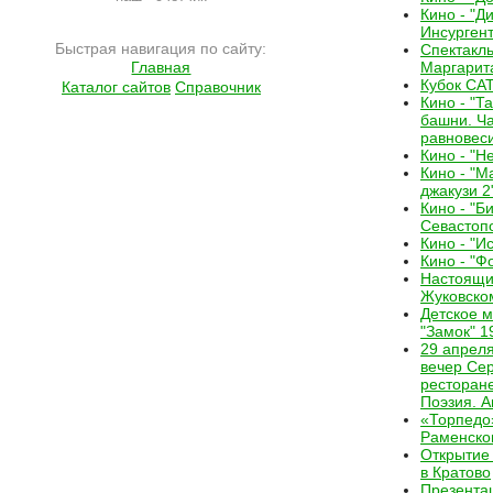
Кино - "Ди
Инсургент
Быстрая навигация по сайту:
Спектакль
Главная
Маргарит
Кубок С
Каталог сайтов
Справочник
Кино - "Т
башни. Ч
равновес
Кино - "Н
Кино - "
джакузи 2
Кино - "Б
Севастоп
Кино - "И
Кино - "Ф
Настоящи
Жуковско
Детское м
"Замок" 1
29 апрел
вечер Сер
ресторан
Поэзия. А
«Торпедо
Раменско
Открытие
в Кратово
Презента