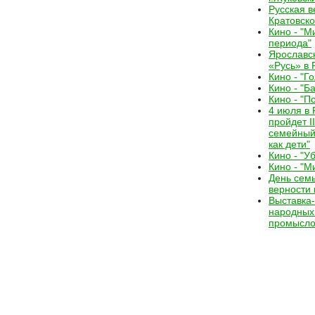
Русская в
Кратовск
Кино - "М
периода"
Ярославс
«Русь» в
Кино - "Г
Кино - "Б
Кино - "П
4 июля в
пройдет I
семейный
как дети"
Кино - "У
Кино - "М
День семь
верности 
Выставка
народных
промысло