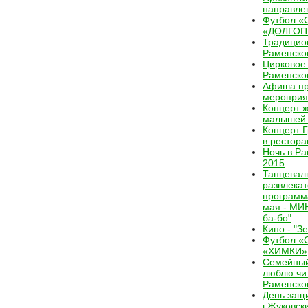
направле
Футбол «
«ДОЛГОП
Традицио
Раменско
Цирковое
Раменско
Афиша пр
мероприя
Концерт 
малышей 
Концерт Г
в рестор
Ночь в Р
2015
Танцевал
развлека
программ
мая - МИ
ба-бо"
Кино - "З
Футбол «
«ХИМКИ»
Семейный
люблю чит
Раменско
День защи
г.Жуковск