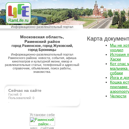
Информационно-развлекательный портал
Московская область,
Карта докумен
Раменский район
Мы не хо
город Раменское, город Жуковский,
уходил
город Бронницы
История 
Информационно-развлекательный портал
Раменского района: новости, события, афиша
Хаски
кинотеатров и культурной жизни, юмор и
Кот спас 
развлекательные статьи, телефонный и адресный
мальчика
справочник, объявления, поиск работы,
знакомства.
собаки
Йога и д
Кошка ест
прилавке 
Сейчас на сайте
аэропорт
Гостей: 0
Челюсти
Пользователей: 0
.
Установи себе
наш счётчик