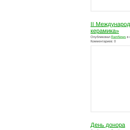
II Междунаро
керамика»
Опубликовал
RamNews
в 
Комментариев: 0
День донора