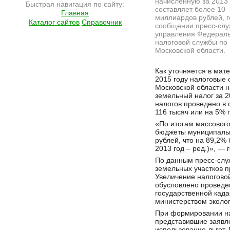
начисленную за 2013 
Быстрая навигация по сайту:
составляет более 10
Главная
миллиардов рублей, г
Каталог сайтов
Справочник
сообщении пресс-сл
управления Федерал
налоговой службы по
Московской области.
Подробнее на сайте http://www.ramlife.ru/?menu=ru-main-news-viewdoc-4822
Как уточняется в мате
2015 году налоговые 
Московской области 
земельный налог за 
налогов проведено в 
116 тысяч или на 5% 
«По итогам массового
бюджеты муниципальн
рублей, что на 89,2%
2013 год – ред.)», —
По данным пресс-слу
земельных участков п
Увеличение налогово
обусловлено проведе
государственной када
министерством эколо
При формировании нал
представившие заявл
использование льгот.