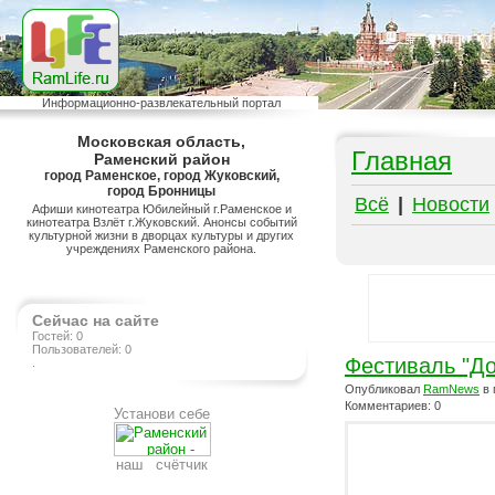
Информационно-развлекательный портал
Московская область,
Главная
Раменский район
город Раменское, город Жуковский,
город Бронницы
Всё
|
Новости
Афиши кинотеатра Юбилейный г.Раменское и
кинотеатра Взлёт г.Жуковский. Анонсы событий
культурной жизни в дворцах культуры и других
учреждениях Раменского района.
Сейчас на сайте
Гостей: 0
Пользователей: 0
Фестиваль "До
.
Опубликовал
RamNews
в 
Комментариев: 0
Установи себе
наш счётчик