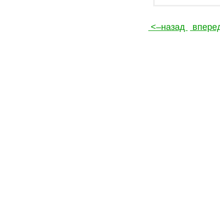
<–назад
впере