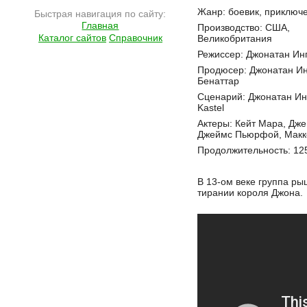
Подробнее на сайте http://www.ramlife.ru/?menu=ru-main-placard-viewdoc-1125
Жанр: боевик, приключ
Быстрая навигация по сайту:
Главная
Производство: США,
Каталог сайтов
Справочник
Великобритания
Режиссер: Джонатан Ин
Продюсер: Джонатан Ин
Бенаттар
Сценарий: Джонатан Инг
Kastel
Актеры: Кейт Мара, Дже
Джеймс Пьюрфой, Макке
Продолжительность: 12
В 13-ом веке группа р
тирании короля Джона.