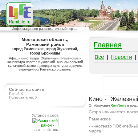
Информационно-развлекательный портал
Московская область,
Главная
Раменский район
город Раменское, город Жуковский,
город Бронницы
Всё
|
Новости
|
Афиши кинотеатра Юбилейный г.Раменское и
кинотеатра Взлёт г.Жуковский. Анонсы событий
культурной жизни в дворцах культуры и других
учреждениях Раменского района.
Сейчас на сайте
Гостей: 0
Пользователей: 0
Кино - "Железны
.
Опубликовал
RamNews
в подр
Скоро начинается пока
Установи себе
Раменское
- кинотеатр "Юбилейный
наш счётчик
марта