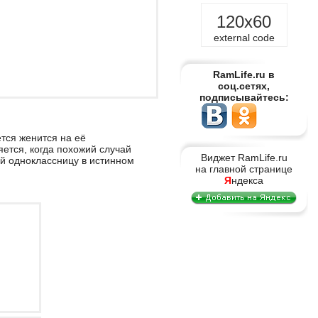
120x60
external code
RamLife.ru в
соц.сетях,
подписывайтесь:
тся женится на её
ется, когда похожий случай
Виджет RamLife.ru
ой одноклассницу в истинном
на главной странице
Я
ндекса