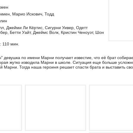
кмен
кмен, Марио Искович, Тодд
ллин
лл, Джейми Ли Кёртис, Сигурни Уивер, Одетт
бер, Бетти Уайт, Джеймс Волк, Кристин Ченоуэт, Шон
 110 мин.
" девушка по имени Марни получает известие, что её брат собирае
орая жутко изводила Марни в школе. Ситуация еще больше усложня
й Марни. Тогда наша героиня решает спасти брата и выставить св