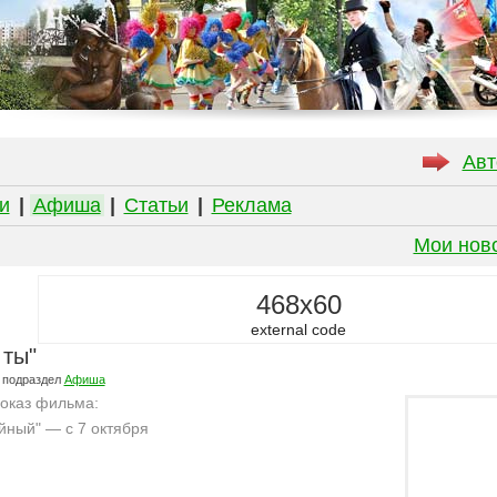
Авт
и
|
Афиша
|
Статьи
|
Реклама
Мои нов
468x60
external code
 ты"
 подраздел
Афиша
показ фильма:
йный" — с 7 октября