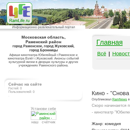
Информационно-развлекательный портал
Московская область,
Главная
Раменский район
город Раменское, город Жуковский,
город Бронницы
Всё
|
Новост
Афиши кинотеатра Юбилейный г.Раменское и
кинотеатра Взлёт г.Жуковский. Анонсы событий
культурной жизни в дворцах культуры и других
учреждениях Раменского района.
Сейчас на сайте
Гостей: 0
Пользователей: 0
Кино - "Снова
.
Опубликовал
RamNews
в
Скоро начинается 
Установи себе
- кинотеатр "Юбиле
Подробнее на сайте http://www.ramlife.ru/?menu=ru-main-placard-viewdoc-487
наш счётчик
Жанр: комедия