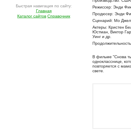
Производство: США
Быстрая навигация по сайту:
Режиссер: Энди Фи
Главная
Продюсер: Энди Фи
Каталог сайтов
Справочник
Сценарий: Мо Дже
Актеры: Кристен Бе
Юстман, Виктор Гар
Уинг и др.
Продолжительность:
В фильме "Снова ты
однокласснице, кот
повторяется с мамо
свете.