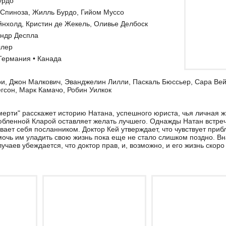
урдо
Спиноза, Жилль Бурдо, Гийом Муссо
нхолд, Кристин де Жекель, Оливье Делбоск
андр Деспла
ллер
Германия • Канада
и, Джон Малкович, Эванджелин Лилли, Паскаль Бюссьер, Сара Вей
гсон, Марк Камачо, Робин Уилкок
ерти" расскажет историю Натана, успешного юриста, чья личная жи
бленной Кларой оставляет желать лучшего. Однажды Натан встреч
вает себя посланником. Доктор Кей утверждает, что чувствует при
мочь им уладить свою жизнь пока еще не стало слишком поздно. Вн
учаев убеждается, что доктор прав, и, возможно, и его жизнь скоро