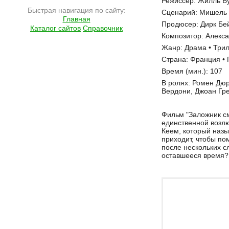
Режиссер: Жилль Б
Быстрая навигация по сайту:
Сценарий: Мишель 
Главная
Продюсер: Дирк Бей
Каталог сайтов
Справочник
Композитор: Алекс
Жанр: Драма • Три
Страна: Франция • 
Время (мин.): 107
В ролях: Ромен Дюр
Вердони, Джоан Гре
Фильм "Заложник см
единственной возлю
Кеем, который назы
приходит, чтобы по
после нескольких сл
оставшееся время?