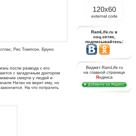
120x60
external code
RamLife.ru в
соц.сетях,
подписывайтесь:
сглас, Рис Томпсон, Бруно
Виджет RamLife.ru
знь после развода с его
на главной странице
ается с загадочным доктором
Я
ндекса
ближение смерти у людей и
ачале Натан не верит ему, но
 закончится. На что потратить