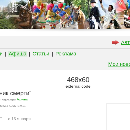
Авт
и
|
Афиша
|
Статьи
|
Реклама
Мои нов
468x60
external code
ник смерти"
 подраздел
Афиша
показ фильма:
р" — с 13 января