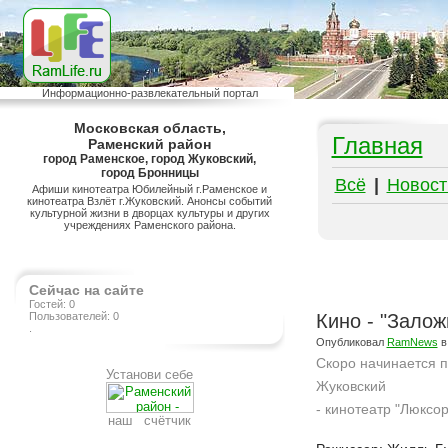
Информационно-развлекательный портал
Московская область,
Главная
Раменский район
город Раменское, город Жуковский,
город Бронницы
Всё
|
Новост
Афиши кинотеатра Юбилейный г.Раменское и
кинотеатра Взлёт г.Жуковский. Анонсы событий
культурной жизни в дворцах культуры и других
учреждениях Раменского района.
Сейчас на сайте
Гостей: 0
Пользователей: 0
Кино - "Залож
.
Опубликовал
RamNews
в
Скоро начинается 
Установи себе
Жуковский
- кинотеатр "Люксо
наш счётчик
Подробнее на сайте http://www.ramlife.ru/?menu=ru-main-placard-viewdoc-854