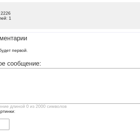
 2226
лей: 1
ментарии
будет первой.
ое сообщение:
ртинки: