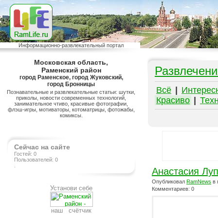
Информационно-развлекательный портал
Московская область,
Развлечени
Раменский район
город Раменское, город Жуковский,
город Бронницы
Всё
|
Интерес
Познавательные и развлекательные статьи: шутки,
приколы, новости современных технологий,
Красиво
|
Тех
занимательное чтиво, красивые фотографии,
флэш-игры, мотиваторы, котоматрицы, фотожабы,
комиксы.
Сейчас на сайте
Гостей: 0
Пользователей: 0
.
Анастасия Лу
Опубликовал
RamNews
в 
Установи себе
Комментариев: 0
наш счётчик