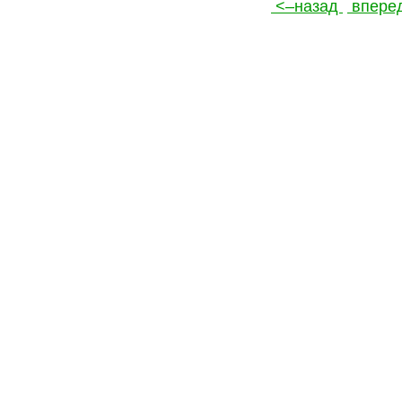
<–назад
впере