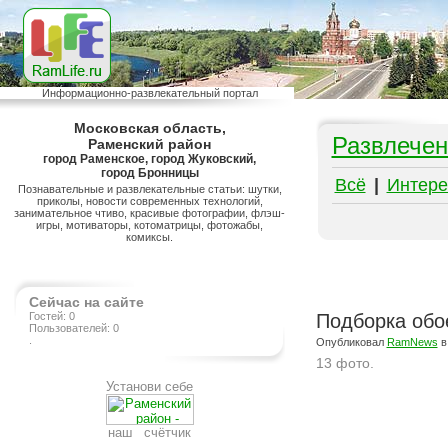
Информационно-развлекательный портал
Московская область,
Развлечен
Раменский район
город Раменское, город Жуковский,
город Бронницы
Всё
|
Интере
Познавательные и развлекательные статьи: шутки,
приколы, новости современных технологий,
занимательное чтиво, красивые фотографии, флэш-
игры, мотиваторы, котоматрицы, фотожабы,
комиксы.
Сейчас на сайте
Гостей: 0
Подборка обо
Пользователей: 0
.
Опубликовал
RamNews
в
13 фото.
Установи себе
Подробнее на сайте http://www.ramlife.ru/?menu=ru-pub-beauty-viewdoc-1548
наш счётчик