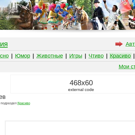
ия
Авт
сно
|
Юмор
|
Животные
|
Игры
|
Чтиво
|
Красиво
Мои с
468x60
external code
ев
 подраздел
Красиво