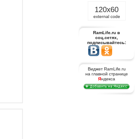
120x60
external code
RamLife.ru в
соц.сетях,
подписывайтесь:
Виджет RamLife.ru
на главной странице
Я
ндекса