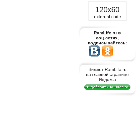
120x60
external code
RamLife.ru в
соц.сетях,
подписывайтесь:
Виджет RamLife.ru
на главной странице
Я
ндекса