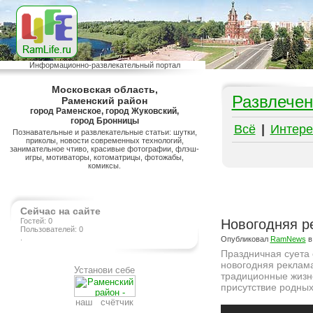
Информационно-развлекательный портал
Московская область,
Развлечен
Раменский район
город Раменское, город Жуковский,
город Бронницы
Всё
|
Интере
Познавательные и развлекательные статьи: шутки,
приколы, новости современных технологий,
занимательное чтиво, красивые фотографии, флэш-
игры, мотиваторы, котоматрицы, фотожабы,
комиксы.
Сейчас на сайте
Гостей: 0
Новогодняя р
Пользователей: 0
.
Опубликовал
RamNews
в
Праздничная суета 
новогодняя реклама
Установи себе
традиционные жизне
присутствие родны
наш счётчик
Подробнее на сайте http://www.ramlife.ru/?menu=ru-pub-beauty-viewdoc-5911