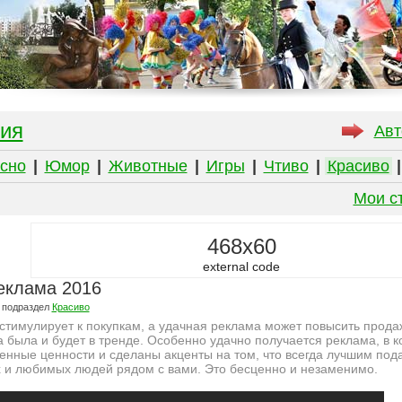
ия
Авт
сно
|
Юмор
|
Животные
|
Игры
|
Чтиво
|
Красиво
Мои с
468x60
external code
еклама 2016
 подраздел
Красиво
стимулирует к покупкам, а удачная реклама может повысить прода
 была и будет в тренде. Особенно удачно получается реклама, в 
нные ценности и сделаны акценты на том, что всегда лучшим под
х и любимых людей рядом с вами. Это бесценно и незаменимо.