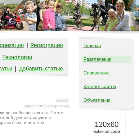
оризация
|
Регистрация
Главная
|
Технологии
Развлечения
татьи
|
Добавить статью
Справочник
Каталог сайтов
Объявления
1 января 2017 (воскресенье)
жи до заоблачных высот. Потом
которой демонстрируются
арком было и остается
120x60
external code