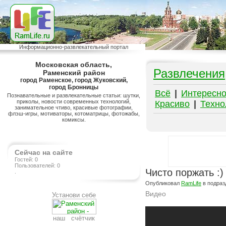
Информационно-развлекательный портал
Московская область,
Развлечения
Раменский район
город Раменское, город Жуковский,
город Бронницы
Всё
|
Интересн
Познавательные и развлекательные статьи: шутки,
приколы, новости современных технологий,
Красиво
|
Техно
занимательное чтиво, красивые фотографии,
флэш-игры, мотиваторы, котоматрицы, фотожабы,
комиксы.
Сейчас на сайте
Гостей: 0
Пользователей: 0
Чисто поржать :)
.
Опубликовал
RamLife
в подра
Видео
Установи себе
Подробнее на сайте http://www.ramlife.ru/?menu=ru-pub-humor-viewdoc-5092
наш счётчик