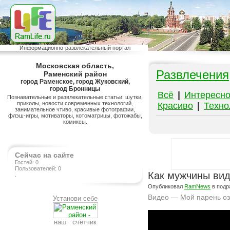
Информационно-развлекательный портал
Московская область,
Развлечения
Раменский район
город Раменское, город Жуковский,
город Бронницы
Всё
|
Интересн
Познавательные и развлекательные статьи: шутки,
приколы, новости современных технологий,
Красиво
|
Техно
занимательное чтиво, красивые фотографии,
флэш-игры, мотиваторы, котоматрицы, фотожабы,
комиксы.
Сейчас на сайте
Гостей: 0
Пользователей: 0
Как мужчины вид
.
Опубликовал
RamNews
в подр
Видео — Мой парень о
Установи себе
Подробнее на сайте http://www.ramlife.ru/?menu=ru-pub-humor-viewdoc-5832
наш счётчик