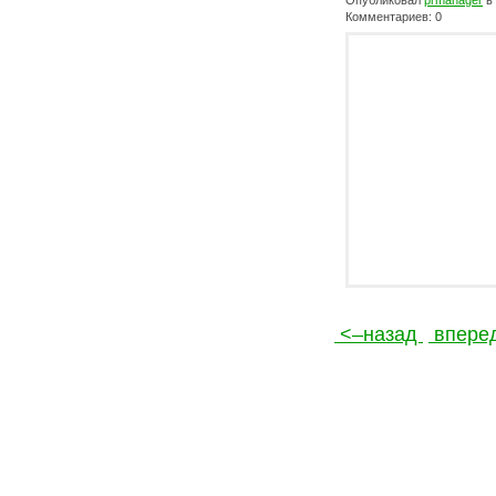
Опубликовал
prmanager
в
Комментариев: 0
<–назад
впере