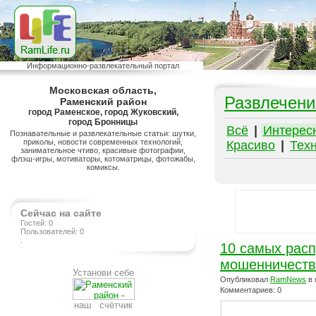
Информационно-развлекательный портал
Московская область,
Развлечени
Раменский район
город Раменское, город Жуковский,
город Бронницы
Всё
|
Интерес
Познавательные и развлекательные статьи: шутки,
приколы, новости современных технологий,
Красиво
|
Тех
занимательное чтиво, красивые фотографии,
флэш-игры, мотиваторы, котоматрицы, фотожабы,
комиксы.
Сейчас на сайте
Гостей: 0
Пользователей: 0
.
10 самых рас
мошенничеств
Установи себе
Опубликовал
RamNews
в 
Комментариев: 0
наш счётчик