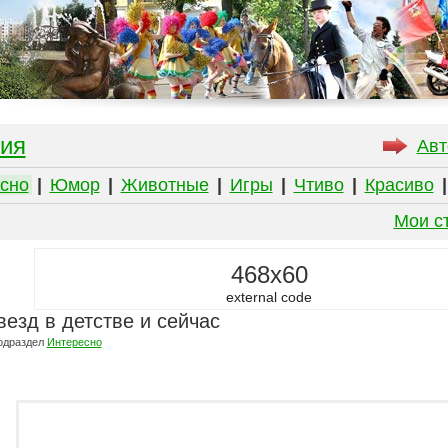
ия
Авт
сно
|
Юмор
|
Животные
|
Игры
|
Чтиво
|
Красиво
Мои с
468x60
external code
езд в детстве и сейчас
одраздел
Интересно