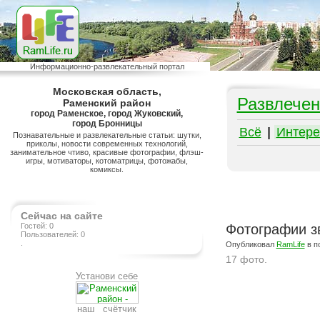
Информационно-развлекательный портал
Московская область,
Развлечен
Раменский район
город Раменское, город Жуковский,
город Бронницы
Всё
|
Интере
Познавательные и развлекательные статьи: шутки,
приколы, новости современных технологий,
занимательное чтиво, красивые фотографии, флэш-
игры, мотиваторы, котоматрицы, фотожабы,
комиксы.
Сейчас на сайте
Гостей: 0
Фотографии зв
Пользователей: 0
.
Опубликовал
RamLife
в п
17 фото.
Установи себе
Подробнее на сайте http://www.ramlife.ru/?menu=ru-pub-info-viewdoc-222
наш счётчик