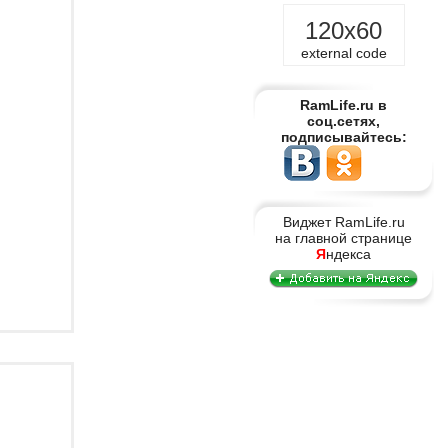
120x60
external code
RamLife.ru в
соц.сетях,
подписывайтесь:
Виджет RamLife.ru
на главной странице
Я
ндекса