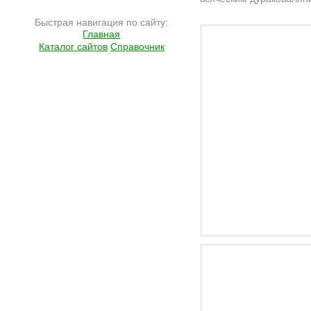
Подробнее на сайте http://www.ramlife.ru/?menu=ru-pub-info-viewdoc-28
Быстрая навигация по сайту:
Главная
Каталог сайтов
Справочник