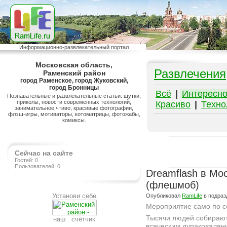
Информационно-развлекательный портал
Московская область,
Развлечения
Раменский район
город Раменское, город Жуковский,
город Бронницы
Всё
|
Интересн
Познавательные и развлекательные статьи: шутки,
приколы, новости современных технологий,
Красиво
|
Техно
занимательное чтиво, красивые фотографии,
флэш-игры, мотиваторы, котоматрицы, фотожабы,
комиксы.
Сейчас на сайте
Гостей: 0
Пользователей: 0
Dreamflash в Мо
.
(флешмоб)
Установи себе
Опубликовал
RamLife
в подра
Мероприятие само по с
Тысячи людей собирают
наш счётчик
всяческим дураковалян