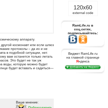
120x60
external code
RamLife.ru в
соц.сетях,
подписывайтесь:
осмическому аппарату.
т другой космонавт или если шлюз
икакие протоколы – да их и не
та в подобной ситуации, нет.
Виджет RamLife.ru
му вам останется только летать
на главной странице
асов. Это будет не так уж
Я
ндекса
ра воды, которую можно будет
олнце будет вставать и садиться—
Ваше мнение:
Поблагодарить