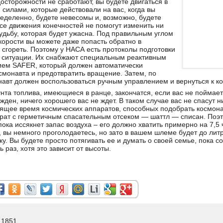
осторожности не сработают, вы будете двигаться в
 силами, которые действовали на вас, когда вы
ределенно, будете невесомы и, возможно, будете
се движения конечностей не помогут изменить ни
судьбу, которая будет ужасна. Под правильным углом
корости вы можете даже попасть обратно в
сгореть. Поэтому у НАСА есть протоколы подготовки
й ситуации. Их снабжают специальным реактивным
ием SAFER, который должен автоматически
смонавта и предотвратить вращение. Затем, по
авт должен воспользоваться ручным управлением и вернуться к к
нта топлива, имеющиеся в ранце, закончатся, если вас не поймае
ден, ничего хорошего вас не ждет. В таком случае вас не спасут н
оящее время космических аппаратов, способных подобрать космонав
ат с герметичным спасательным отсеком — шаттл — списан. Поэто
пока иссякнет запас воздуха – его должно хватить примерно на 7,5 ч
 вы немного проголодаетесь, но зато в вашем шлеме будет до лит
ку. Вы будете просто потягивать ее и думать о своей семье, пока с
 раз, хотя это зависит от высоты.
 1851