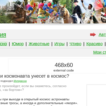
ия
Авт
сно
|
Юмор
|
Животные
|
Игры
|
Чтиво
|
Красиво
Мои с
468x60
external code
ли космонавта унесет в космос?
 подраздел
Интересно
е произойдет, если вы окажетесь, согласно
, «за бортом»?
ы при выходе в открытый космос астронавты
зные тросы, а иногда и дополнительные «якоря».