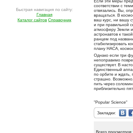
Если эти меры пред
соответствии с теми
Быстрая навигация по сайту:
отвязались. Вы, оп
Главная
вращаться. В космо
Каталог сайтов
Справочник
ваш курс, ни вашу 
и при правильной с
атмосферу Земли и 
астронавтов к тако
ранцем под назван
стабилизировать ко
плану НАСА, космон
Однако если три фу
непоправимо повреж
существует. В наст
Единственный аппар
по орбите и ждать, 
страшно. Возможно,
пить через соломин
приблизительно пять
"Popular Science"
Закладки:
Всего просмотров: