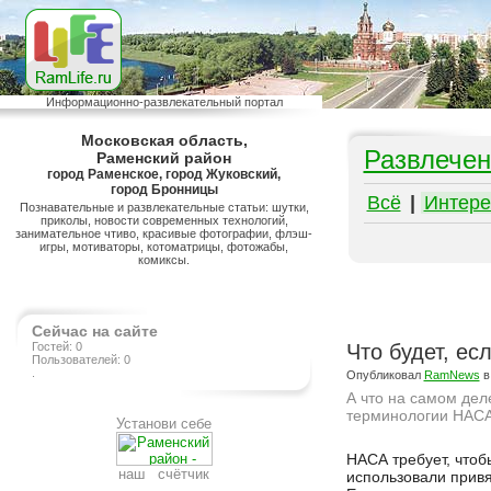
Информационно-развлекательный портал
Московская область,
Развлечен
Раменский район
город Раменское, город Жуковский,
город Бронницы
Всё
|
Интере
Познавательные и развлекательные статьи: шутки,
приколы, новости современных технологий,
занимательное чтиво, красивые фотографии, флэш-
игры, мотиваторы, котоматрицы, фотожабы,
комиксы.
Сейчас на сайте
Гостей: 0
Что будет, ес
Пользователей: 0
.
Опубликовал
RamNews
в
А что на самом дел
терминологии НАСА
Установи себе
Подробнее на сайте http://www.ramlife.ru/?menu=ru-pub-info-viewdoc-3447
НАСА требует, чтоб
наш счётчик
использовали привя