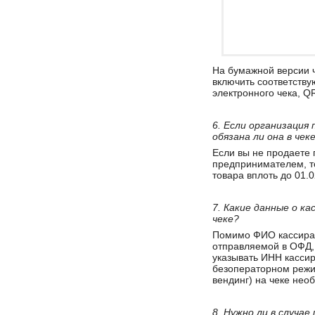
На бумажной версии ч
включить соответству
электронного чека, 
6. Если организация
обязана ли она в че
Если вы не продаете
предпринимателем, то
товара вплоть до 01.0
7. Какие данные о к
чеке?
Помимо ФИО кассира у
отправляемой в ОФД, 
указывать ИНН кассир
безоператорном режи
вендинг) на чеке нео
8. Нужно ли в случае