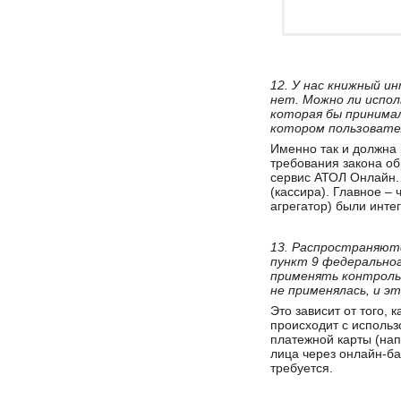
12. У нас книжный и
нет. Можно ли испол
которая бы принима
котором пользовате
Именно так и должна 
требования закона об
сервис АТОЛ Онлайн. 
(кассира). Главное –
агрегатор) были инте
13. Распространяют
пункт 9 федеральног
применять контрольн
не применялась, и эт
Это зависит от того, 
происходит с использ
платежной карты (нап
лица через онлайн-ба
требуется.