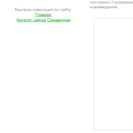
постоянно сталкивае
нововведения.
Быстрая навигация по сайту:
Главная
Подробнее на сайте http://www.ramlife.ru/?menu=ru-pub-info-viewdoc-6267
Каталог сайтов
Справочник