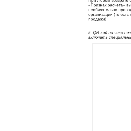
При любом возврате о
«Признак расчета» вы
необязательно провод
организации (то есть
продажи).
5. QR-код на чеке п
включать специальн