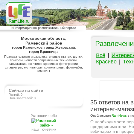
Информационно-развлекательный портал
Московская область,
Развлечени
Раменский район
город Раменское, город Жуковский,
город Бронницы
Всё
|
Интерес
Познавательные и развлекательные статьи: шутки,
приколы, новости современных технологий,
Красиво
|
Тех
занимательное чтиво, красивые фотографии,
флэш-игры, мотиваторы, котоматрицы, фотожабы,
комиксы.
Сейчас на сайте
Гостей: 0
Пользователей: 0
35 ответов на 
.
интернет-магаз
Установи себе
Опубликовал
RamNews
в п
О необходимости пер
предприниматели. Но к
наш счётчик
вебинарах и в проце