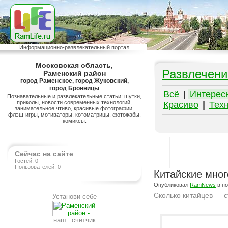
Информационно-развлекательный портал
Московская область,
Развлечени
Раменский район
город Раменское, город Жуковский,
город Бронницы
Всё
|
Интерес
Познавательные и развлекательные статьи: шутки,
приколы, новости современных технологий,
Красиво
|
Тех
занимательное чтиво, красивые фотографии,
флэш-игры, мотиваторы, котоматрицы, фотожабы,
комиксы.
Сейчас на сайте
Гостей: 0
Пользователей: 0
Китайские мног
.
Опубликовал
RamNews
в п
Сколько китайцев — ст
Установи себе
Подробнее на сайте http://www.ramlife.ru/?menu=ru-pub-info-viewdoc-630
наш счётчик