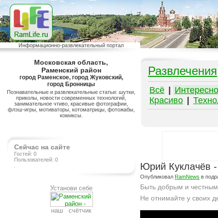
Информационно-развлекательный портал
Московская область,
Развлечения
Раменский район
город Раменское, город Жуковский,
город Бронницы
Всё
|
Интересн
Познавательные и развлекательные статьи: шутки,
приколы, новости современных технологий,
Красиво
|
Техно
занимательное чтиво, красивые фотографии,
флэш-игры, мотиваторы, котоматрицы, фотожабы,
комиксы.
Сейчас на сайте
Гостей: 0
Пользователей: 0
Юрий Куклачёв -
.
Опубликовал
RamNews
в подр
Быть добрым и честным
Установи себе
Не отнимайте у своих д
наш счётчик
Подробнее на сайте http://www.ramlife.ru/?menu=ru-pub-info-viewdoc-758