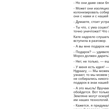
- Но они даже свои б
- Может они изоляцио
колонизировать соби
они с нами и с нашей
- Думаете, стоит устр
- Ты что, с ума сошел
точно уничтожат! Что 
Кате надоело слушать
вступила в разговор.
- А вы мне подарок н
- Подарок? — удивил
Мороз должен дарить
- Нет, не только, — е
- У меня есть идея! 
Ндраагу, — Мы можем 
узнают, то мы можем 
не собирались никого
подарок в знак нашей
- А это мысль! Вруча
обойдется. Вот тольк
Земляне могут оскорб
им наших технологий.
- Кажется, я придума