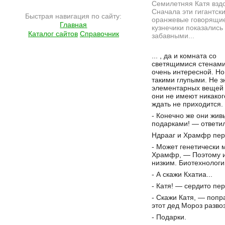
Семилетняя Катя взд
Сначала эти гигантск
Быстрая навигация по сайту:
оранжевые говорящи
Главная
кузнечики показались
Каталог сайтов
Справочник
забавными...
Подробнее на сайте http://www.ramlife.ru/?menu=ru-pub-text-viewdoc-121
... , да и комната со
светящимися стенам
очень интересной. Но
такими глупыми. Не з
элементарных вещей и
они не имеют никаког
ждать не приходится.
- Конечно же они жив
подарками! — ответил
Ндрааг и Храмфр пер
- Может генетически
Храмфр, — Поэтому и
низким. Биотехнологии
- А скажи Кхатиа...
- Катя! — сердито пер
- Скажи Катя, — попр
этот дед Мороз разво
- Подарки.