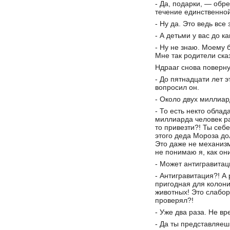
- Да, подарки, — обр
течение единственно
- Ну да. Это ведь все 
- А детьми у вас до к
- Ну не знаю. Моему 
Мне так родители ска
Ндрааг снова поверн
- До пятнадцати лет 
вопросил он.
- Около двух миллиа
- То есть некто облад
миллиарда человек ра
то привезти?! Ты себ
этого деда Мороза до
Это даже не механизм
не понимаю я, как он
- Может антигравита
- Антигравитация?! А
пригодная для колон
животных! Это слабор
проверял?!
- Уже два раза. Не вр
- Да ты представляешь