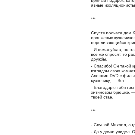
ценный подарок, кото
явные изоляционисты
***
Спустя полчаса дом 
оранжевых кузнечиков
переливающийся крис
- И пожалуйста, не г
все же спросят, то ра
дружбы.
- Спасибо! Он такой 
взглядом свою комна
Алешкин DVD с фильм
кузнечику, — Вот!
- Благодарю тебя гос
хитиновом брюшке, — 
твоей стае.
***
- Слушай Михаил, а гд
- Да у дочки увидел. 