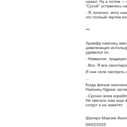
нажал. Ну а потом — 
"Сухой" уставились н
- Я, конечно, могу о
это полный чертеж ко
***
Храмфр наконец закон
цивилизация использ
удивился он.
- Наверное, традиция
- Все. Я все смонтир
И они сели смотреть
...
Когда фильм окончилс
Наконец Ндрааг загов
- Срочно всем корабл
Не хватало нам еще в
сотрут и не заметят.
Шапиро Максим Анат
04/02/2010