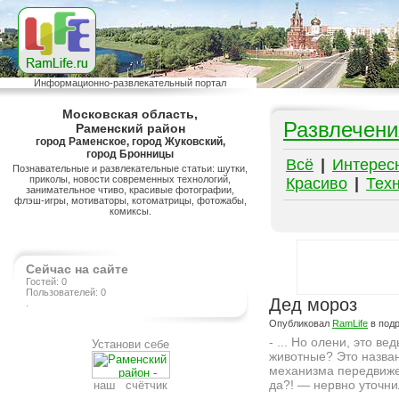
Информационно-развлекательный портал
Московская область,
Развлечени
Раменский район
город Раменское, город Жуковский,
город Бронницы
Всё
|
Интерес
Познавательные и развлекательные статьи: шутки,
приколы, новости современных технологий,
Красиво
|
Тех
занимательное чтиво, красивые фотографии,
флэш-игры, мотиваторы, котоматрицы, фотожабы,
комиксы.
Сейчас на сайте
Гостей: 0
Пользователей: 0
Дед мороз
.
Опубликовал
RamLife
в под
- ... Но олени, это вед
Установи себе
животные? Это назва
механизма передвиж
да?! — нервно уточни
наш счётчик