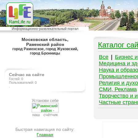
Информационно-развлекательный портал
Московская область,
Каталог са
Раменский район
город Раменское, город Жуковский,
город Бронницы
Все
|
Бизнес 
Медицина и зд
Наука и образ
Сейчас на сайте
Промышленно
Гостей: 0
Религия и дух
Пользователей: 0
.
СМИ, Реклама
Творчество и и
Установи себе
Частные стра
наш счётчик
Быстрая навигация по сайту:
Главная