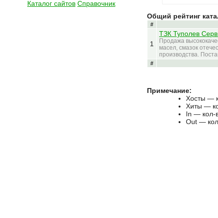
Каталог сайтов
Справочник
Общий рейтинг ката
#
ТЗК Туполев Сер
Продажа высококаче
1
масел, смазок отече
производства. Поста
#
Примечание:
Хосты — к
Хиты — к
In — кол-
Out — кол