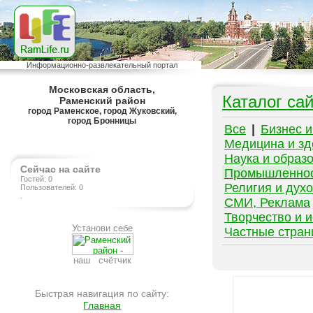
Информационно-развлекательный портал
Московская область,
Каталог са
Раменский район
город Раменское, город Жуковский,
город Бронницы
Все
|
Бизнес 
Медицина и зд
Наука и образ
Сейчас на сайте
Промышленно
Гостей: 0
Религия и дух
Пользователей: 0
.
СМИ, Реклама
Творчество и и
Установи себе
Частные стра
наш счётчик
Быстрая навигация по сайту:
Главная