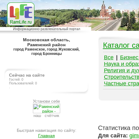
Информационно-развлекательный портал
Московская область,
Каталог с
Раменский район
город Раменское, город Жуковский,
город Бронницы
Все
|
Бизнес
Наука и обра
Религия и ду
Сейчас на сайте
Строительств
Гостей: 0
Частные стр
Пользователей: 0
.
Установи себе
наш счётчик
Статистика п
Быстрая навигация по сайту:
Для сайта:
gim
Главная