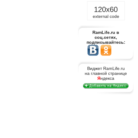
120x60
external code
RamLife.ru в
соц.сетях,
подписывайтесь:
Виджет RamLife.ru
на главной странице
Я
ндекса