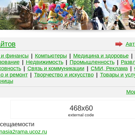
айтов
Авт
 и финансы
|
Компьютеры
|
Медицина и здоровье
|
зование
|
Недвижимость
|
Промышленность
|
Развл
ховность
|
Связь и коммуникации
|
СМИ, Реклама
|
о и ремонт
|
Творчество и искусство
|
Товары и усл
аницы
Мо
468x60
external code
осещаемости
nasia2rama.ucoz.ru