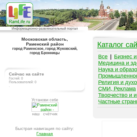
Информационно-развлекательный портал
Московская область,
Каталог са
Раменский район
город Раменское, город Жуковский,
город Бронницы
Все
|
Бизнес 
Медицина и зд
Наука и образ
Сейчас на сайте
Промышленно
Гостей: 0
Религия и дух
Пользователей: 0
.
СМИ, Реклама
Творчество и и
Установи себе
Частные стра
наш счётчик
Быстрая навигация по сайту:
Главная