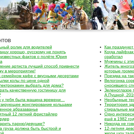
нтов
ьный ролик для водителей
Как празднуют 
анцу хорошо, русскому не понять
Когда лайфхак
известных фактов о полёте Юрия
сработал
а
Мужчины с этим
ение артиста лучший способ привнести
Житель многоэ
у в мероприятие!
которые громк
 семейном кафе с вкусными десертами
Поездка на так
ылки колы по цене одной
Велогонка сорв
лектрокамин выбрать для дома?
сносившего сп
рать качественную гостиницу для
Зеленоглазое 
?
А.Пушной, 201
ы у тебя была машина времени…
Необычные тео
изирующее жонглирование кольцами
Территория зд
енное абразаванье
стиральные м
ятный 12 летний фристайлер
Одно интересн
ордер
ещё в 1982 го
арить парню/девушке?
Никогда не гов
а груза должна быть быстрой и
12-летняя дев
ой
жюри шоу тала