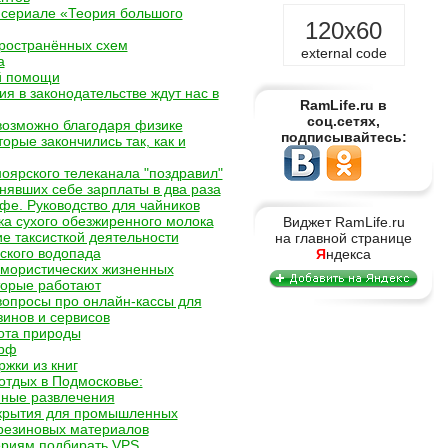
сериале «Теория большого
120x60
ространённых схем
external code
а
й помощи
я в законодательстве ждут нас в
RamLife.ru в
соц.сетях,
озможно благодаря физике
подписывайтесь:
торые закончились так, как и
оярского телеканала "поздравил"
днявших себе зарплаты в два раза
офе. Руководство для чайников
ка сухого обезжиренного молока
Виджет RamLife.ru
е таксисткой деятельности
на главной странице
ского водопада
Я
ндекса
мористических жизненных
торые работают
 вопросы про онлайн-кассы для
зинов и сервисов
ота природы
рф
жки из книг
тдых в Подмосковье:
ные развлечения
крытия для промышленных
резиновых материалов
ериям подбирать VPS