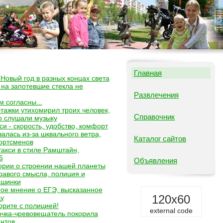
Главная
Новый год в разных концах света
 на запотевшие стекла не
Развлечения
 согласны...
тажки утихомирил троих человек,
Справочник
о слушали музыку
си - скорость, удобство, комфорт
алась из-за шквального ветра,
Каталог сайтов
ортсменов
такси в стиле Рамштайн,
6
Объявления
рии о строении нашей планеты
равого смысла, полиция и
ашинки
ое мнение о ЕГЭ, высказанное
120x60
ду
орите с полицией!
external code
очка-чревовещатель покорила
нтов