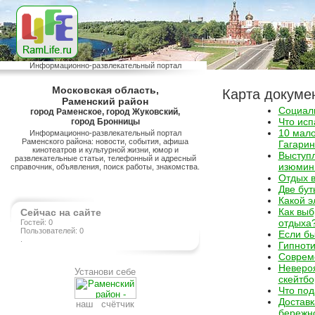
Информационно-развлекательный портал
Московская область,
Карта докуме
Раменский район
Социал
город Раменское, город Жуковский,
Что исп
город Бронницы
10 мало
Информационно-развлекательный портал
Раменского района: новости, события, афиша
Гагарин
кинотеатров и культурной жизни, юмор и
Выступл
развлекательные статьи, телефонный и адресный
изюминк
справочник, объявления, поиск работы, знакомства.
Отдых в
Две бут
Какой э
Как выб
Сейчас на сайте
отдыха
Гостей: 0
Пользователей: 0
Если б
.
Гипнот
Соврем
Неверо
Установи себе
скейтб
Что под
Доставк
наш счётчик
бережн