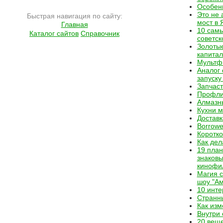
Особен
Это не 
Быстрая навигация по сайту:
мост в 
Главная
10 самы
Каталог сайтов
Справочник
советск
Золотые
капита
Мультф
Аналог 
запуску
Запчаст
Профли
Алмазн
Кухни 
Доставк
Borrowe
Коротко
Как дел
19 план
знаковы
кинофи
Магия с
шоу "Ам
10 инте
Странны
Как изм
Внутри
20 веще