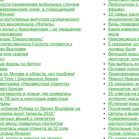
ности применения мобильных стендов
Любопытное о 
американские горки, а сумасшедший
взрыва»
Японии!
10 самых расп
х популярных выпусков сатирического
мошенничеств
ого киножурнала «Фитиль»
Виды правово
 колье с бриллиантами - не украшение,
Какие изменени
ловложение
июле
ильм "Океанотворец"
Невозможное в
отечественного Гослото готовится к
5 сериалов, ко
 во Вьетнаме
должны были
и для газелей
Ведущий красн
ст
депутатов, по
ые фрезы по бетону
Как выбрать к
мира
Оптовая покуп
а по Москве и области: нет проблем!
Лицензировани
d Time / Одолженное Время
Ремонт Ниагар
метражка «Неизвестная планета»
15 серьезно–ю
ают бонсаи
принципов, ко
ов квартир и домов, где снимались
35 ответов на
е ТВ-шоу и некоторые известные
интернет-мага
льмы
Истинная крас
 кубиком Рубика от Steven Brundage на
Последний ша
ерика ищет таланты 2016"
Цитаты и выдер
ресных вещей о перелетах
Современный о
е вкусы привычных продуктов
распространен
енилась наша планета за 32 года
Напольные по
 склада Amazon
полов: плюсы 
й, которые никогда не делают
По каким крит